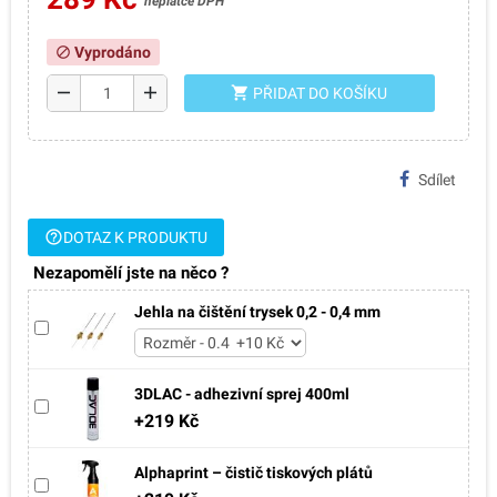
neplátce DPH
Vyprodáno
block
remove
add
shopping_cart
PŘIDAT DO KOŠÍKU
Sdílet
help_outline
DOTAZ K PRODUKTU
Nezapomělí jste na něco ?
Jehla na čištění trysek 0,2 - 0,4 mm
3DLAC - adhezivní sprej 400ml
+219 Kč
Alphaprint – čistič tiskových plátů