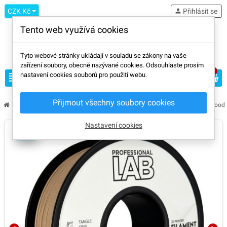
CZK Kč
person
Přihlásit se
Tento web využívá cookies
Tyto webové stránky ukládají v souladu se zákony na vaše
zařízení soubory, obecně nazývané cookies. Odsouhlaste prosím
0
view_headline
nastavení cookies souborů pro použití webu.
search
Přijmout všechny soubory cookies
chevron_right
chevron_right
chevron_right
chevron_right
Filament
VÝROBCE
Professional Lab
Professional Lab PLA Wood
Nastavení cookies
AMS