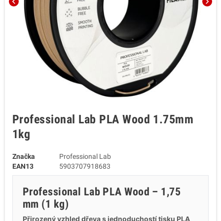
chevron_left
chevron_right
Professional Lab PLA Wood 1.75mm
1kg
Značka
Professional Lab
EAN13
5903707918683
Professional Lab PLA Wood – 1,75
mm (1 kg)
Přirozený vzhled dřeva s jednoduchostí tisku PLA