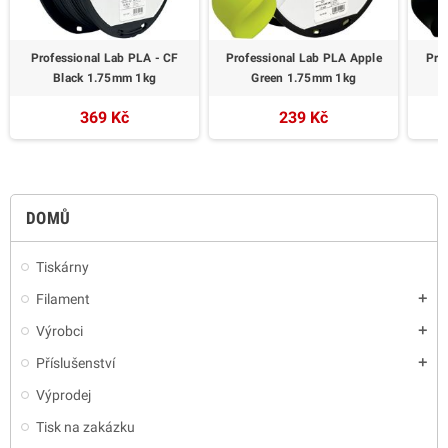
Professional Lab PLA - CF
Professional Lab PLA Apple
Pro
Black 1.75mm 1kg
Green 1.75mm 1kg
369 Kč
239 Kč
DOMŮ
Tiskárny
Filament
add
Výrobci
add
Příslušenství
add
Výprodej
Tisk na zakázku