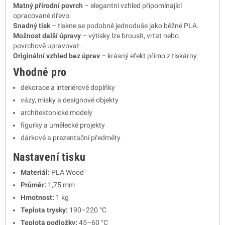
Matný přírodní povrch
– elegantní vzhled připomínající
opracované dřevo.
Snadný tisk
– tiskne se podobně jednoduše jako běžné PLA.
Možnost další úpravy
– výtisky lze brousit, vrtat nebo
povrchově upravovat.
Originální vzhled bez úprav
– krásný efekt přímo z tiskárny.
Vhodné pro
dekorace a interiérové doplňky
vázy, misky a designové objekty
architektonické modely
figurky a umělecké projekty
dárkové a prezentační předměty
Nastavení tisku
Materiál:
PLA Wood
Průměr:
1,75 mm
Hmotnost:
1 kg
Teplota trysky:
190–220 °C
Teplota podložky:
45–60 °C