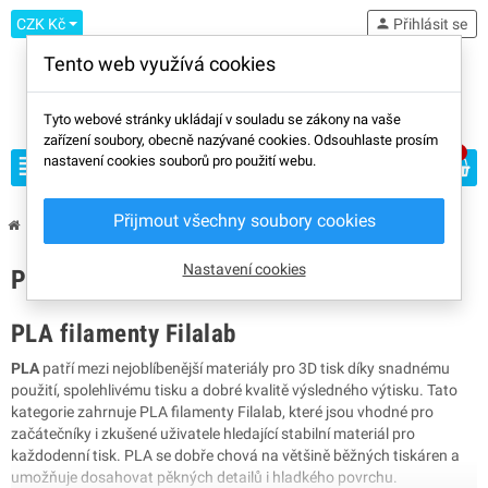
CZK Kč
person
Přihlásit se
Tento web využívá cookies
Tyto webové stránky ukládají v souladu se zákony na vaše
zařízení soubory, obecně nazývané cookies. Odsouhlaste prosím
0
view_headline
nastavení cookies souborů pro použití webu.
search
Přijmout všechny soubory cookies
chevron_right
chevron_right
chevron_right
Výrobci
Filalab
PLA
Nastavení cookies
PLA
PLA filamenty Filalab
PLA
patří mezi nejoblíbenější materiály pro 3D tisk díky snadnému
použití, spolehlivému tisku a dobré kvalitě výsledného výtisku. Tato
kategorie zahrnuje PLA filamenty Filalab, které jsou vhodné pro
začátečníky i zkušené uživatele hledající stabilní materiál pro
každodenní tisk. PLA se dobře chová na většině běžných tiskáren a
umožňuje dosahovat pěkných detailů i hladkého povrchu.