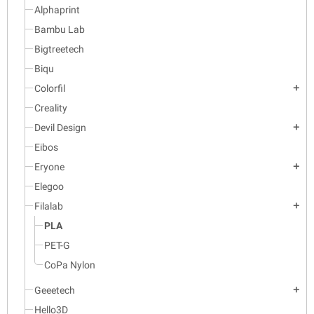
Alphaprint
Bambu Lab
Bigtreetech
Biqu
Colorfil
add
Creality
Devil Design
add
Eibos
Eryone
add
Elegoo
Filalab
add
PLA
PET-G
CoPa Nylon
Geeetech
add
Hello3D