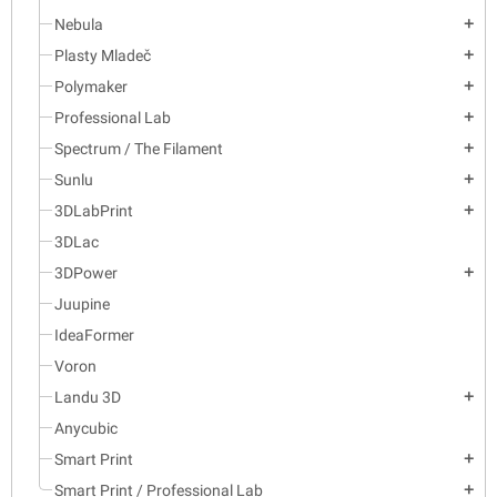
Nebula
add
Plasty Mladeč
add
Polymaker
add
Professional Lab
add
Spectrum / The Filament
add
Sunlu
add
3DLabPrint
add
3DLac
3DPower
add
Juupine
IdeaFormer
Voron
Landu 3D
add
Anycubic
Smart Print
add
Smart Print / Professional Lab
add