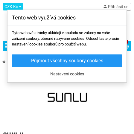
CZK Kč
person
Přihlásit se
Tento web využívá cookies
Tyto webové stránky ukládají v souladu se zákony na vaše
zařízení soubory, obecně nazývané cookies. Odsouhlaste prosím
0
view_headline
nastavení cookies souborů pro použití webu.
search
Přijmout všechny soubory cookies
chevron_right
chevron_right
Výrobci
Sunlu
Nastavení cookies