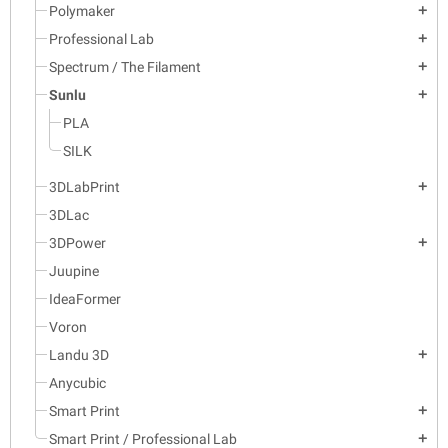
Polymaker
add
Professional Lab
add
Spectrum / The Filament
add
Sunlu
add
PLA
SILK
3DLabPrint
add
3DLac
3DPower
add
Juupine
IdeaFormer
Voron
Landu 3D
add
Anycubic
Smart Print
add
Smart Print / Professional Lab
add