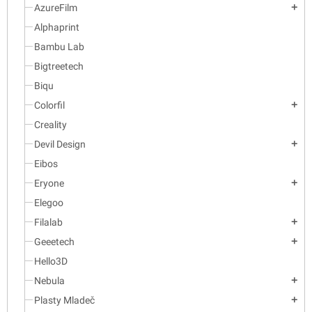
přehledné zobrazení teploty,
AzureFilm
add
času a typu materiálu
Alphaprint
Bambu Lab
?️ Udržujte své filamenty suché a
připravené – FilaDryer S2 je
Bigtreetech
ideálním řešením pro každého
Biqu
3D tiskaře.
Colorfil
add
Creality
Devil Design
add
Eibos
Eryone
add
Elegoo
Filalab
add
Geeetech
add
Hello3D
Nebula
add
Plasty Mladeč
add