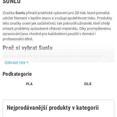
SUNLU
Značka
Sunlu
přináší praktické vybavení pro 3D tisk, které pomáhá
udržet filament v lepším stavu a zvyšuje spolehlivost tisku. Produkty
této značky ocení jak začátečníci, tak pokročilí uživatelé, kteří chtějí
omezit problémy způsobené vlhkostí materiálu. Díky promyšlenému
zpracování jsou vhodné pro každodenní použití v domácí i
profesionální dílně.
Proč si vybrat Sunlu
Hlavním přínosem této kategorie je zaměření na péči o filament a
pohodlnější práci s 3D tiskem. Řešení Sunlu pomáhají udržet materiál
expand_more
Zobrazit více
v optimálním stavu, což se může projevit na stabilnějším průběhu
tisku i lepším výsledku. Produkty jsou navrženy s důrazem na
Podkategorie
jednoduché ovládání, praktičnost a univerzální využití.
PLA
SILK
pomáhají chránit filament před vlhkostí
zlepšují podmínky pro kvalitní 3D tisk
hodí se pro běžné i náročnější tiskové projekty
nabízejí snadnou obsluhu a přehledné použití
Nejprodávanější produkty v kategorii
Pokud hledáte vybavení, které podpoří stabilitu tisku a usnadní práci