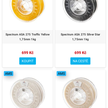
minimálními tolerancemi
minimálními tolerancemi
✅ Výrazná barva Iron Grey
✅ Výrazná barva Artic White
? Pro funkční i designové výtisky
? Pro funkční i designové výtisky
– Spectrum Premium PCTG Iron
– Spectrum Premium PCTG
Grey.
Sulfur Yellow.
Spectrum ASA 275 Traffic Yellow
Spectrum ASA 275 Silver Star
1,75mm 1kg
1,75mm 1kg
699 Kč
699 Kč
KOUPIT
NA CESTĚ
AMS
AMS