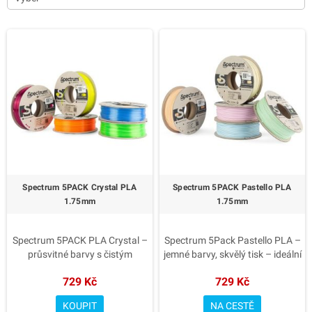
Spectrum 5PACK Crystal PLA
Spectrum 5PACK Pastello PLA
1.75mm
1.75mm
Spectrum 5PACK PLA Crystal –
Spectrum 5Pack Pastello PLA –
průsvitné barvy s čistým
jemné barvy, skvělý tisk – ideální
vzhledem – sada pěti vysoce
sada pro tvůrce hledající
729 Kč
729 Kč
kvalitních PLA filamentů s
decentní estetiku a
krystalickým efektem. Ideální
bezproblémovou tisknutelnost.
KOUPIT
NA CESTĚ
pro dekorace, designové prvky i
Vhodné pro dekorace, design i