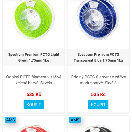
✅ Chemická a tepelná odolnost
✅ Chemická a tepelná odolnost
✅ Přesný průměr 1.75 mm s
✅ Přesný průměr 1.75 mm s
minimálními tolerancemi
minimálními tolerancemi
✅ Výrazná barva Pure Orange
✅ Výrazná barva Navy Blue
? Pro funkční i designové výtisky
? Pro funkční i designové výtisky
– Spectrum Premium PCTG
– Spectrum Premium PCTG
Pure Orange.
Navy Blue
Spectrum Premium PCTG Light
Spectrum Premium PCTG
Green 1,75mm 1kg
Transparent Blue 1,75mm 1kg
Odolný PCTG filament v zářivé
Odolný PCTG filament v zářivé
zelené barvě. Skvělá
modré barvě. Skvělá
houževnatost, chemická
houževnatost, chemická
535 Kč
535 Kč
odolnost a snadný tisk bez
odolnost a snadný tisk bez
nutnosti vyhřívané komory.
nutnosti vyhřívané komory.
KOUPIT
KOUPIT
✅ Vyšší houževnatost než PET-
✅ Vyšší houževnatost než PET-
G
G
AMS
AMS
✅ Snadný tisk a hladký povrch
✅ Snadný tisk a hladký povrch
✅ Chemická a tepelná odolnost
✅ Chemická a tepelná odolnost