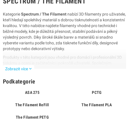
SPECTRUM / THE FILAMENT
Kategorie
Spectrum / The Filament
nabízí 3D filamenty pro uživatele,
kteří hledají spolehlivý materiál s dobrou tisknutelností a konzistentní
kvalitou. V této nabídce najdete filamenty vhodné pro technické i
běžné modely, kde je důležitá přesnost, stabilní podávání a pěkný
výsledný povrch. Díky široké škále barev a materiálů si snadno
vyberete variantu podle toho, zda tisknete funkční díly, designové
prototypy nebo dekorativní výtisky.
Produkty v této kategorii jsou vhodné pro domácí i profesionální 3D
tiskárny a ocení je začátečníci i pokročilí uživatelé. Společným
expand_more
znakem je důraz na rovnoměrný průměr filamentu, dobrou navíjecí
Zobrazit více
kvalitu a předvídatelné chování při tisku. To pomáhá snižovat riziko
ucpávání, výpadků podávání a dalších problémů, které mohou ovlivnit
Podkategorie
kvalitu výsledku.
ASA 275
PCTG
Proč zvolit filamenty Spectrum / The
Filament
The Filament ReFill
The Filament PLA
Stabilní tisk:
konzistentní průměr a spolehlivé podávání materiálu.
The Filament PETG
Široké využití:
vhodné pro prototypy, funkční díly i vizuální modely.
Dobrá dostupnost barev:
snadné sladění s požadovaným