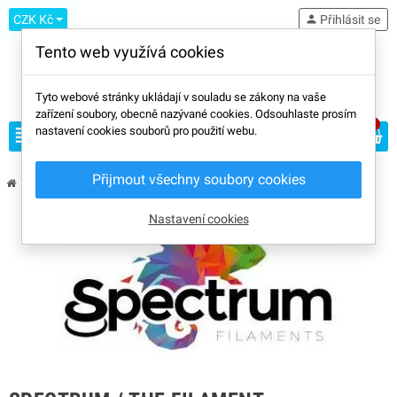
CZK Kč
person
Přihlásit se
Tento web využívá cookies
Tyto webové stránky ukládají v souladu se zákony na vaše
zařízení soubory, obecně nazývané cookies. Odsouhlaste prosím
0
view_headline
nastavení cookies souborů pro použití webu.
search
Přijmout všechny soubory cookies
chevron_right
chevron_right
Výrobci
Spectrum / The Filament
Nastavení cookies