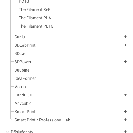
PCTG
The Filament ReFill
The Filament PLA
The Filament PETG
Sunlu
add
3DLabPrint
add
3DLac
3DPower
add
Juupine
IdeaFormer
Voron
Landu 3D
add
Anycubic
Smart Print
add
Smart Print / Professional Lab
add
Příslušenství
add