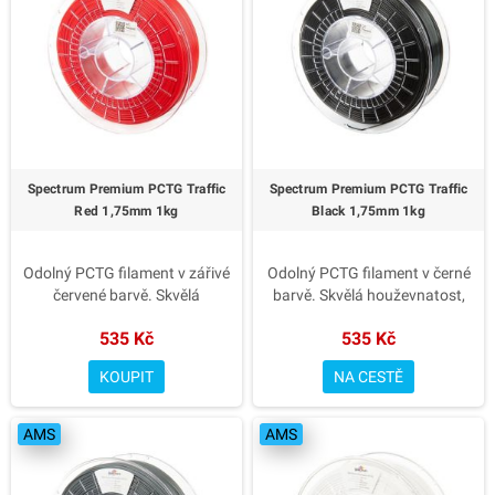
✅ Přesný průměr 1.75 mm s
✅ Přesný průměr 1.75 mm s
minimálními tolerancemi
minimálními tolerancemi
✅ Výrazná barva Light Green
✅ Výrazná barva Sulfur Yellow
? Pro funkční i designové výtisky
? Pro funkční i designové výtisky
– Spectrum Premium PCTG
– Spectrum Premium PCTG
Light Green.
Transparent Blue.
Spectrum Premium PCTG Traffic
Spectrum Premium PCTG Traffic
Red 1,75mm 1kg
Black 1,75mm 1kg
Odolný PCTG filament v zářivé
Odolný PCTG filament v černé
červené barvě. Skvělá
barvě. Skvělá houževnatost,
houževnatost, chemická
chemická odolnost a snadný
535 Kč
535 Kč
odolnost a snadný tisk bez
tisk bez nutnosti vyhřívané
nutnosti vyhřívané komory.
komory.
KOUPIT
NA CESTĚ
✅ Vyšší houževnatost než PET-
✅ Vyšší houževnatost než PET-
G
G
AMS
AMS
✅ Snadný tisk a hladký povrch
✅ Snadný tisk a hladký povrch
✅ Chemická a tepelná odolnost
✅ Chemická a tepelná odolnost
✅ Přesný průměr 1.75 mm s
✅ Přesný průměr 1.75 mm s