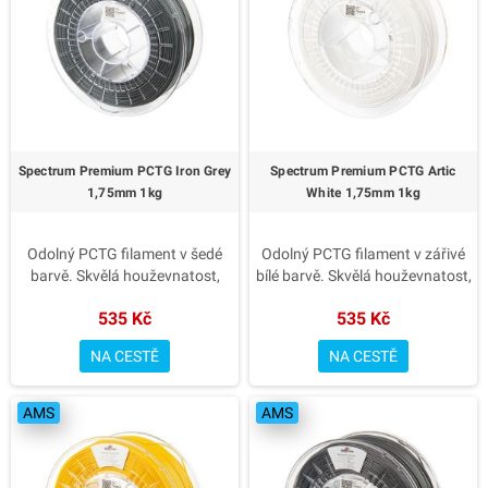
minimálními tolerancemi
minimálními tolerancemi
✅ Výrazná barva Traffic Red
✅ Výrazná barva Traffic Black
? Pro funkční i designové výtisky
? Pro funkční i designové výtisky
– Spectrum Premium PCTG
– Spectrum Premium PCTG
Traffic Red.
Traffic Black.
Spectrum Premium PCTG Iron Grey
Spectrum Premium PCTG Artic
1,75mm 1kg
White 1,75mm 1kg
Odolný PCTG filament v šedé
Odolný PCTG filament v zářivé
barvě. Skvělá houževnatost,
bílé barvě. Skvělá houževnatost,
chemická odolnost a snadný
chemická odolnost a snadný
535 Kč
535 Kč
tisk bez nutnosti vyhřívané
tisk bez nutnosti vyhřívané
komory.
komory.
NA CESTĚ
NA CESTĚ
✅ Vyšší houževnatost než PET-
✅ Vyšší houževnatost než PET-
G
G
AMS
AMS
✅ Snadný tisk a hladký povrch
✅ Snadný tisk a hladký povrch
✅ Chemická a tepelná odolnost
✅ Chemická a tepelná odolnost
✅ Přesný průměr 1.75 mm s
✅ Přesný průměr 1.75 mm s