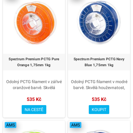
✅ Snadný tisk a hladký povrch
✅ Snadný tisk a hladký povrch
✅ Chemická a tepelná odolnost
✅ Chemická a tepelná odolnost
✅ Přesný průměr 1.75 mm s
✅ Přesný průměr 1.75 mm s
minimálními tolerancemi
minimálními tolerancemi
✅ Výrazná barva Clear
✅ Výrazná barva Sulfur Yellow
? Pro funkční i designové výtisky
? Pro funkční i designové výtisky
– Spectrum Premium PCTG
– Spectrum Premium PCTG
Sulfur Yellow.
Spectrum Premium PCTG Pure
Spectrum Premium PCTG Navy
Orange 1,75mm 1kg
Blue 1,75mm 1kg
Odolný PCTG filament v zářivé
Odolný PCTG filament v modré
oranžové barvě. Skvělá
barvě. Skvělá houževnatost,
houževnatost, chemická
chemická odolnost a snadný
535 Kč
535 Kč
odolnost a snadný tisk bez
tisk bez nutnosti vyhřívané
nutnosti vyhřívané komory.
komory.
NA CESTĚ
KOUPIT
✅ Vyšší houževnatost než PET-
✅ Vyšší houževnatost než PET-
G
G
AMS
AMS
✅ Snadný tisk a hladký povrch
✅ Snadný tisk a hladký povrch