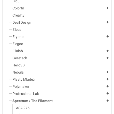
Biqu
Colorfil
add
Creality
Devil Design
add
Eibos
Eryone
add
Elegoo
Filalab
add
Geeetech
add
Hello3D
Nebula
add
Plasty Mladeč
add
Polymaker
add
Professional Lab
add
Spectrum / The Filament
add
ASA 275