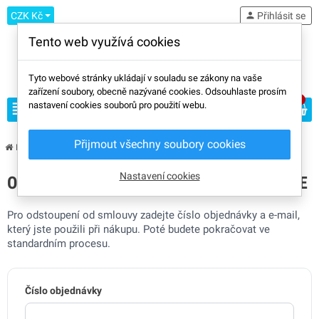
CZK Kč
person
Přihlásit se
Tento web využívá cookies
Tyto webové stránky ukládají v souladu se zákony na vaše
zařízení soubory, obecně nazývané cookies. Odsouhlaste prosím
0
view_headline
nastavení cookies souborů pro použití webu.
search
Přijmout všechny soubory cookies
Domů
Nastavení cookies
ODSTOUPENÍ OD SMLOUVY / REKLAMACE
Pro odstoupení od smlouvy zadejte číslo objednávky a e-mail,
který jste použili při nákupu. Poté budete pokračovat ve
standardním procesu.
Číslo objednávky