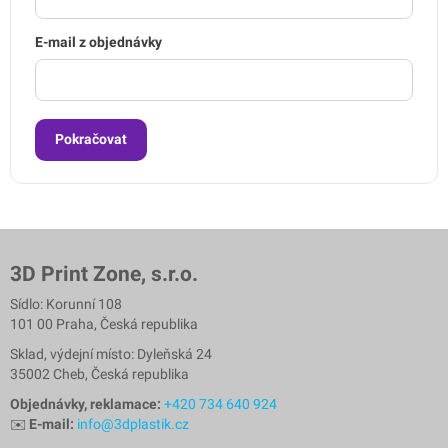
E-mail z objednávky
Pokračovat
3D Print Zone, s.r.o.
Sídlo: Korunní 108
101 00 Praha, Česká republika
Sklad, výdejní místo: Dyleňská 24
35002 Cheb, Česká republika
Objednávky, reklamace:
+420 734 640 924
✉️
E-mail:
info@3dplastik.cz