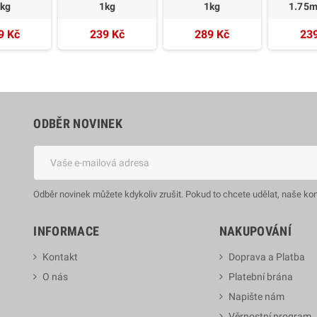
kg
1kg
1kg
1.75
9 Kč
239 Kč
289 Kč
23
ODBĚR NOVINEK
Odběr novinek můžete kdykoliv zrušit. Pokud to chcete udělat, naše ko
INFORMACE
NAKUPOVÁNÍ
Kontakt
Doprava a Platba
O nás
Platební brána
Napište nám
Věrnostní program