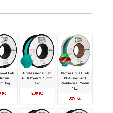
ional Lab
Professional Lab
Professional Lab
Brown
PLA Cyan 1.75mm
PLA Gradient
mm 1kg
1kg
Rainbow 1.75mm
1kg
9 Kč
239 Kč
329 Kč