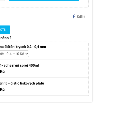
Sdílet
UKTU
 něco ?
na čištění trysek 0,2 - 0,4 mm
- adhezivní sprej 400ml
 Kč
rint – čistič tiskových plátů
 Kč