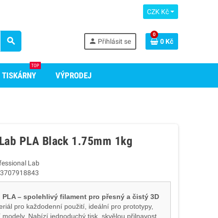
CZK Kč
0
search
person
Přihlásit se
0 Kč
TOP
 TISKÁRNY
VÝPRODEJ
 Lab PLA Black 1.75mm 1kg
fessional Lab
3707918843
 PLA – spolehlivý filament pro přesný a čistý 3D
eriál pro každodenní použití, ideální pro prototypy,
 modely. Nabízí jednoduchý tisk, skvělou přilnavost