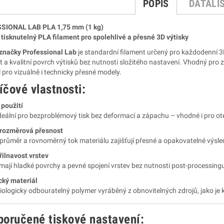
POPIS
DATALI
SIONAL LAB PLA 1,75 mm (1 kg)
tisknutelný PLA filament pro spolehlivé a přesné 3D výtisky
značky Professional Lab
je standardní filament určený pro každodenní 3D
 a kvalitní povrch výtisků bez nutnosti složitého nastavení. Vhodný pro zač
 pro vizuálně i technicky přesné modely.
íčové vlastnosti:
použití
deální pro bezproblémový tisk bez deformací a zápachu – vhodné i pro ot
rozměrová přesnost
 průměr a rovnoměrný tok materiálu zajišťují přesné a opakovatelné výsle
řilnavost vrstev
mají hladké povrchy a pevné spojení vrstev bez nutnosti post-processing
cký materiál
iologicky odbouratelný polymer vyráběný z obnovitelných zdrojů, jako je 
poručené tiskové nastavení: