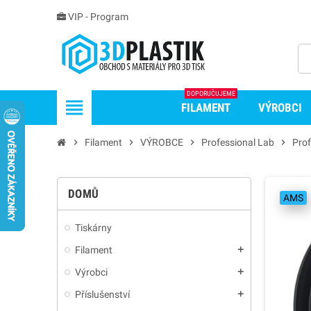
VIP - Program
DOPORUČUJEME
view_headline
FILAMENT
VÝROBCI
chevron_right
Filament
chevron_right
VÝROBCE
chevron_right
Professional Lab
chevron_right
Pro
DOMŮ
AMS
Tiskárny
Filament
add
Výrobci
add
Příslušenství
add