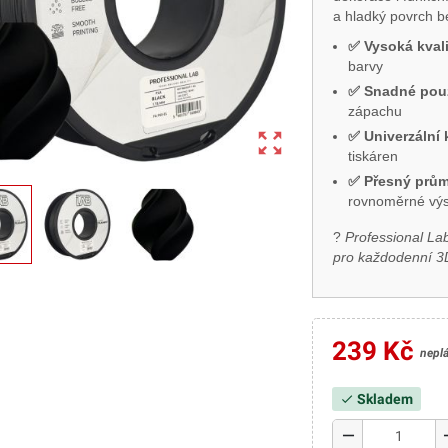
a hladký povrch be
✅ Vysoká kvali
barvy
✅ Snadné použ
zápachu
zoom_out_map
✅ Univerzální 
tiskáren
✅ Přesný prům
rovnoměrné výs
?
Professional Lab
pro každodenní 3
239 Kč
nepl
Skladem
check
remove
a