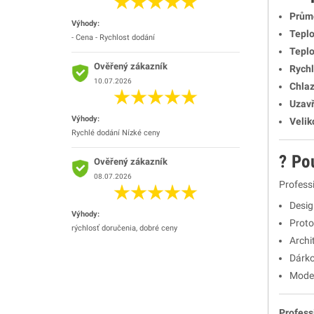
Průmě
Výhody:
Teplo
- Cena - Rychlost dodání
Teplo
Ověřený zákazník
Rychl
10.07.2026
Chlaz
Uzav
Výhody:
Velik
Rychlé dodání Nízké ceny
?️ Po
Ověřený zákazník
08.07.2026
Professi
Desig
Výhody:
Proto
rýchlosť doručenia, dobré ceny
Archi
Dárko
Model
Profess