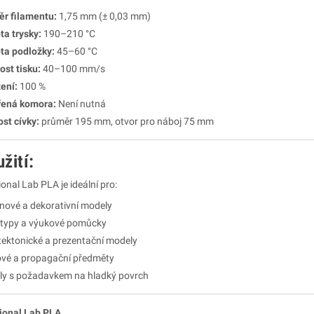
r filamentu:
1,75 mm (± 0,03 mm)
ta trysky:
190–210 °C
ta podložky:
45–60 °C
ost tisku:
40–100 mm/s
ení:
100 %
řená komora:
Není nutná
ost cívky:
průměr 195 mm, otvor pro náboj 75 mm
užití:
onal Lab PLA je ideální pro:
nové a dekorativní modely
typy a výukové pomůcky
tektonické a prezentační modely
vé a propagační předměty
y s požadavkem na hladký povrch
ional Lab PLA