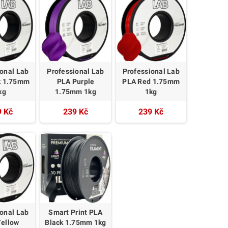
ional Lab
Professional Lab
Professional Lab
k 1.75mm
PLA Purple
PLA Red 1.75mm
kg
1.75mm 1kg
1kg
9 Kč
239 Kč
239 Kč
ional Lab
Smart Print PLA
Yellow
Black 1.75mm 1kg