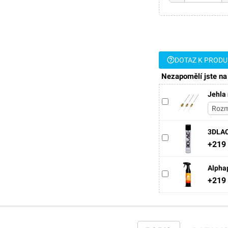
help_outline
DOTAZ K PROD
Nezapomělí jste na
Jehla 
3DLAC 
+219
Alphap
+219