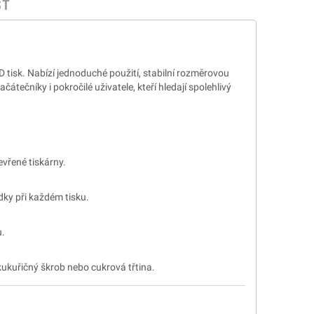
ST
 tisk. Nabízí jednoduché použití, stabilní rozměrovou
átečníky i pokročilé uživatele, kteří hledají spolehlivý
evřené tiskárny.
dky při každém tisku.
u.
kukuřičný škrob nebo cukrová třtina.