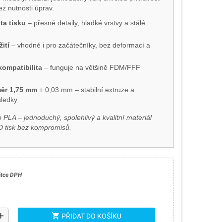
z nutnosti úprav.
ta tisku
– přesné detaily, hladké vrstvy a stálé
ití
– vhodné i pro začátečníky, bez deformací a
kompatibilita
– funguje na většině FDM/FFF
ěr 1,75 mm
± 0,03 mm – stabilní extruze a
ledky
 PLA – jednoduchý, spolehlivý a kvalitní materiál
D tisk bez kompromisů.
átce DPH
dd
shopping_cart
PŘIDAT DO KOŠÍKU