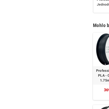
Jednodu
Mohlo b
Profess
PLA - 
1.75
36