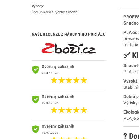
Výhody:
Komunikace a rychlost dodání
PROFES
Snadno 
PLA od 
NAŠE RECENZE Z NÁKUPNÍHO PORTÁLU
přesnost
materiál
✅ Kl
Snadné 
Ověřený zákazník
PLA je i
27.07.2026
Vysoká 
Stabilní
Ověřený zákazník
Dobrá p
Výtisky 
19.07.2026
Ekologi
PLA je b
Ověřený zákazník
15.07.2026
? Do