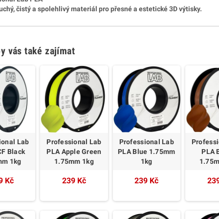
chý, čistý a spolehlivý materiál pro přesné a estetické 3D výtisky.
y vás také zajímat
ional Lab
Professional Lab
Professional Lab
Profess
CF Black
PLA Apple Green
PLA Blue 1.75mm
PLA 
mm 1kg
1.75mm 1kg
1kg
1.75
9 Kč
239 Kč
239 Kč
23