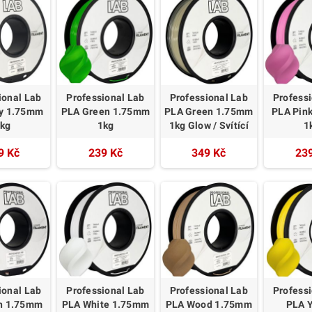
ional Lab
Professional Lab
Professional Lab
Profess
y 1.75mm
PLA Green 1.75mm
PLA Green 1.75mm
PLA Pin
kg
1kg
1kg Glow / Svítící
1
9 Kč
239 Kč
349 Kč
23
ional Lab
Professional Lab
Professional Lab
Profess
n 1.75mm
PLA White 1.75mm
PLA Wood 1.75mm
PLA 