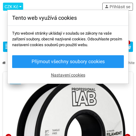
CZK Kč
person
Přihlásit se
Tento web využívá cookies
Tyto webové stránky ukládají v souladu se zákony na vaše
zařízení soubory, obecně nazývané cookies. Odsouhlaste prosím
0
view_headline
nastavení cookies souborů pro použití webu.
search
Přijmout všechny soubory cookies
chevron_right
chevron_right
chevron_right
chevron_right
Filament
VÝROBCE
Professional Lab
Professional Lab PLA Whit
Nastavení cookies
AMS