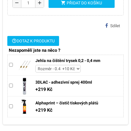
remove
add
shopping_cart
PŘIDAT DO KOŠÍKU
Sdílet
help_outline
DOTAZ K PRODUKTU
Nezapomělí jste na něco ?
Jehla na čištění trysek 0,2 - 0,4 mm
3DLAC - adhezivní sprej 400ml
+219 Kč
Alphaprint – čistič tiskových plátů
+219 Kč