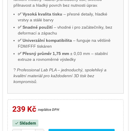
přilnavost a hladký povrch bez nutnosti úprav.
✅ Vysoká kvalita tisku
– přesné detaily, hladké
vrstvy a stálé barvy
✅ Snadné použití
– vhodné i pro začátečníky, bez
deformací a zápachu
✅ Univerzální kompatibilita
– funguje na většině
FDM/FFF tiskáren
✅ Přesný průměr 1,75 mm
± 0,03 mm – stabilní
extruze a rovnoměrné výsledky
?
Professional Lab PLA – jednoduchý, spolehlivý a
kvalitní materiál pro každodenní 3D tisk bez
kompromisů.
239 Kč
neplátce DPH
Skladem
check