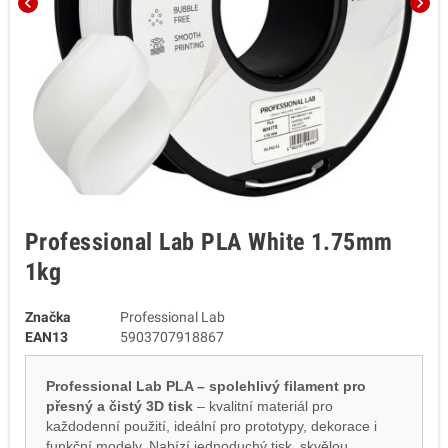
chevron_left
chevron_right
Professional Lab PLA White 1.75mm
1kg
Značka
Professional Lab
EAN13
5903707918867
Professional Lab PLA – spolehlivý filament pro
přesný a čistý 3D tisk
– kvalitní materiál pro
každodenní použití, ideální pro prototypy, dekorace i
funkční modely. Nabízí jednoduchý tisk, skvělou