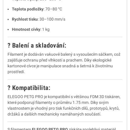
Teplota podložky
:
70–80 °C
Rychlost tisku
:
30–100 mm/s
Hmotnost cívky
: 1 kg​
? Balení a skladování:
Filament je dodáván vakuově balený s vysoušecím sáčkem, což
zajišťuje ochranu před vlhkostí a prachem.
Díky ekologické
kartonové cívce je manipulace snadná a šetrná k životnímu
prostředí.
?️ Kompatibilita:
ELEGOO PETG PRO je kompatibilní s většinou FDM 3D tiskáren,
které podporují filamenty o průměru 1.75 mm.
Díky svým
vlastnostem je vhodný pro tisk funkčních dílů, prototypů, krytů,
držáků a dalších mechanicky namáhaných součástí.
S filamentem
ELEGOO PETG PRO
získáte spolehlivý materiál