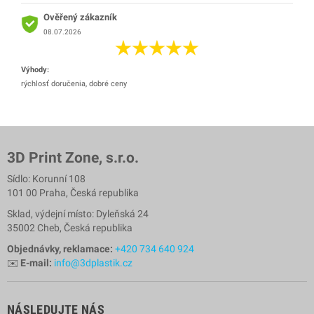
Ověřený zákazník
08.07.2026
Výhody:
rýchlosť doručenia, dobré ceny
3D Print Zone, s.r.o.
Sídlo: Korunní 108
101 00 Praha, Česká republika
Sklad, výdejní místo: Dyleňská 24
35002 Cheb, Česká republika
Objednávky, reklamace:
+420 734 640 924
✉️
E-mail:
info@3dplastik.cz
NÁSLEDUJTE NÁS