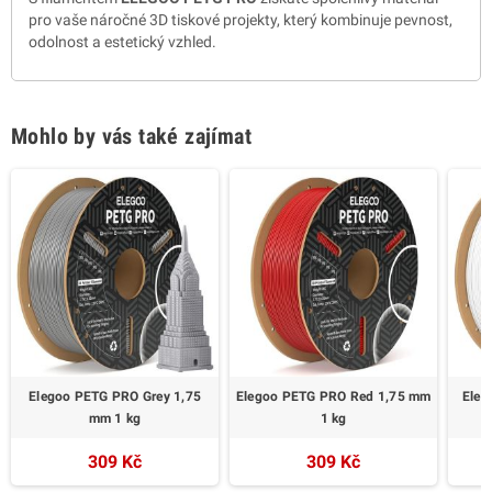
pro vaše náročné 3D tiskové projekty, který kombinuje pevnost,
odolnost a estetický vzhled.
Mohlo by vás také zajímat
Elegoo PETG PRO Grey 1,75
Elegoo PETG PRO Red 1,75 mm
Eleg
mm 1 kg
1 kg
309 Kč
309 Kč