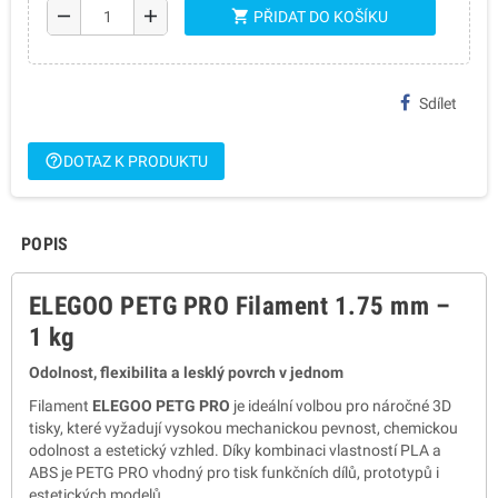
remove
add
shopping_cart
PŘIDAT DO KOŠÍKU
Sdílet
help_outline
DOTAZ K PRODUKTU
POPIS
ELEGOO PETG PRO Filament 1.75 mm –
1 kg
Odolnost, flexibilita a lesklý povrch v jednom
Filament
ELEGOO PETG PRO
je ideální volbou pro náročné 3D
tisky, které vyžadují vysokou mechanickou pevnost, chemickou
odolnost a estetický vzhled.
Díky kombinaci vlastností PLA a
ABS je PETG PRO vhodný pro tisk funkčních dílů, prototypů i
estetických modelů.