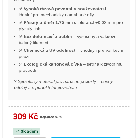
✅ Vysoká rázová pevnost a houževnatost
–
ideální pro mechanicky namáhané díly
✅ Přesný průměr 1.75 mm
s tolerancí ±0.02 mm pro
plynulý tisk
✅ Bez deformací a bublin
– vysušený a vakuově
balený filament
✅ Chemická a UV odolnost
– vhodný i pro venkovní
použití
✅ Ekologická kartonová cívka
– šetrná k životnímu
prostředí
?
Spolehlivý materiál pro náročné projekty – pevný,
odolný a s perfektním povrchem.
309 Kč
neplátce DPH
Skladem
check