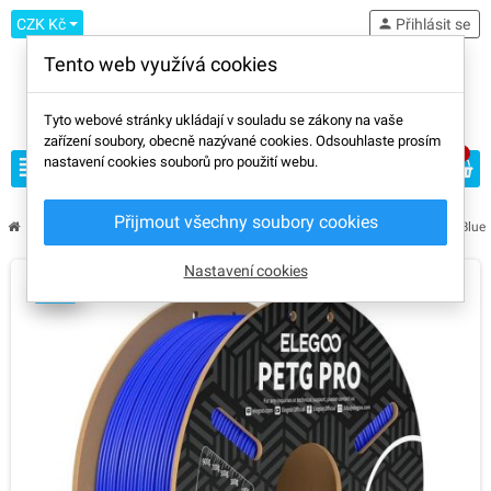
CZK Kč
person
Přihlásit se
Tento web využívá cookies
Tyto webové stránky ukládají v souladu se zákony na vaše
zařízení soubory, obecně nazývané cookies. Odsouhlaste prosím
0
view_headline
nastavení cookies souborů pro použití webu.
search
Přijmout všechny soubory cookies
chevron_right
chevron_right
chevron_right
chevron_right
chevron_right
Filament
VÝROBCE
Elegoo
PET-G
Elegoo PETG PRO Light Blue
Nastavení cookies
AMS