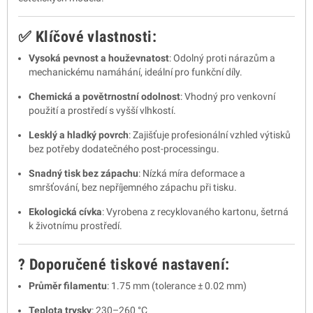
✅ Klíčové vlastnosti:
Vysoká pevnost a houževnatost
:
Odolný proti nárazům a
mechanickému namáhání, ideální pro funkční díly.
Chemická a povětrnostní odolnost
:
Vhodný pro venkovní
použití a prostředí s vyšší vlhkostí.
Lesklý a hladký povrch
:
Zajišťuje profesionální vzhled výtisků
bez potřeby dodatečného post-processingu.
Snadný tisk bez zápachu
:
Nízká míra deformace a
smršťování, bez nepříjemného zápachu při tisku.
Ekologická cívka
:
Vyrobena z recyklovaného kartonu, šetrná
k životnímu prostředí.
? Doporučené tiskové nastavení:
Průměr filamentu
:
1.75 mm (tolerance ± 0.02 mm)
Teplota trysky
:
230–260 °C