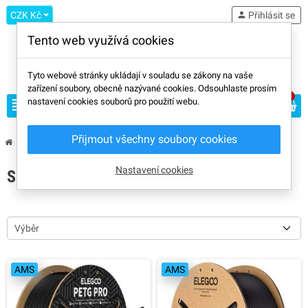
CZK Kč
person
Přihlásit se
Tento web využívá cookies
Tyto webové stránky ukládají v souladu se zákony na vaše
zařízení soubory, obecně nazývané cookies. Odsouhlaste prosím
0
view_headline
nastavení cookies souborů pro použití webu.
search
Přijmout všechny soubory cookies
chevron_right
chevron_right
Značky
Elegoo
Nastavení cookies
SEZNAM PRODUKTŮ ZNAČKY ELEGOO
Výběr
AMS
AMS