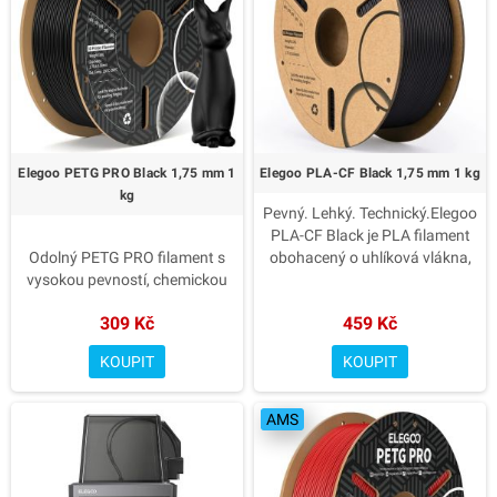
Elegoo PETG PRO Black 1,75 mm 1
Elegoo PLA-CF Black 1,75 mm 1 kg
kg
Pevný. Lehký. Technický.Elegoo
PLA-CF Black je PLA filament
Odolný PETG PRO filament s
obohacený o uhlíková vlákna,
vysokou pevností, chemickou
který nabízí vyšší tuhost,
odolností a lesklým povrchem.
pevnost a velmi dobrou
309 Kč
459 Kč
Skvělý pro funkční díly i estetické
rozměrovou stabilitu. Materiál si
modely. Bez zápachu a snadno
zachovává snadnou
KOUPIT
KOUPIT
tisknutelný.
tisknutelnost PLA a zároveň
poskytuje matný technický
✅ Vysoká rázová pevnost a
vzhled s méně viditelnými
AMS
houževnatost – ideální pro
vrstvami.
mechanicky namáhané díly
✅ Přesný průměr 1.75 mm s
Karbonová vlákna – vyšší