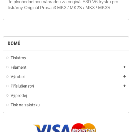
Je plnohodnotnou náhradou za originál E3D V6 trysku pro
tiskárny Originál Prusa i3 MK2 / MK2S / MK3 / MK3S
DOMŮ
Tiskárny
Filament
add
Výrobci
add
Příslušenství
add
Výprodej
Tisk na zakázku