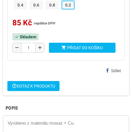
0.4
0.6
0.8
0.2
85 Kč
neplátce DPH
Skladem
check
remove
add
shopping_cart
PŘIDAT DO KOŠÍKU
Sdílet
help_outline
DOTAZ K PRODUKTU
POPIS
Vyrobeno z materiálu mosaz + Cu.