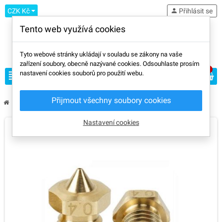
CZK Kč
person
Přihlásit se
Tento web využívá cookies
Tyto webové stránky ukládají v souladu se zákony na vaše
zařízení soubory, obecně nazývané cookies. Odsouhlaste prosím
0
view_headline
nastavení cookies souborů pro použití webu.
search
Přijmout všechny soubory cookies
chevron_right
chevron_right
chevron_right
Příslušenství
Trysky
E3D V6 vysokoprůtoková mosazná tryska
Nastavení cookies