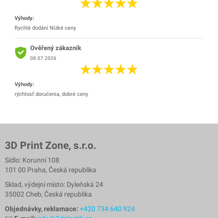
Výhody:
Rychlé dodání Nízké ceny
Ověřený zákazník
08.07.2026
Výhody:
rýchlosť doručenia, dobré ceny
3D Print Zone, s.r.o.
Sídlo: Korunní 108
101 00 Praha, Česká republika
Sklad, výdejní místo: Dyleňská 24
35002 Cheb, Česká republika
Objednávky, reklamace:
+420 734 640 924