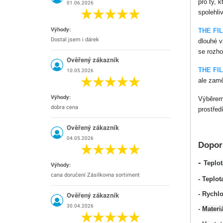
pro ty, 
01.06.2026
spolehli
Výhody:
THE FI
Dostal jsem i dárek
dlouhé v
se rozho
Ověřený zákazník
THE FI
10.05.2026
ale zamě
Výhody:
Výběre
dobra cena
prostřed
Ověřený zákazník
04.05.2026
Dopor
-
Teplot
Výhody:
cana doručení Zásilkovna sortiment
-
Teplot
-
Rychlo
Ověřený zákazník
30.04.2026
-
Materi