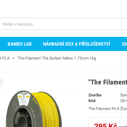
BAMBU LAB
NÁHRADNÍ DÍLY A PŘÍSLUŠENSTVÍ
3D
t PLA
chevron_right
"The Filament" Pla Sorbet Yellow 1.75mm 1kg
"The Filamen
Značka
Spe
Kód
3D-
The Filament PLA Žlu
295 Kč