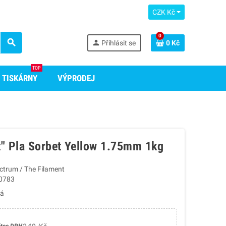
CZK Kč
0
search
person
Přihlásit se
0 Kč
TOP
 TISKÁRNY
VÝPRODEJ
t" Pla Sorbet Yellow 1.75mm 1kg
ctrum / The Filament
0783
tá