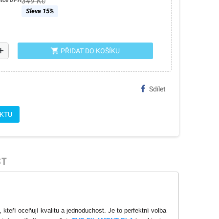
349 Kč
átce DPH
Sleva 15%
dd
shopping_cart
PŘIDAT DO KOŠÍKU
Sdílet
UKTU
ST
teří oceňují kvalitu a jednoduchost. Je to perfektní volba