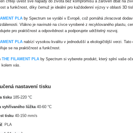
kteří chtějí uvést své nápady do života bez kompromisů a zároveň dbát na živ
vost a funkčnost, díky čemuž je ideální pro každodenní výzvy v oblasti 3D tis
LAMENT PLA
by Spectrum se vyrábí v Evropě, což pomáhá zkracovat dodava
zdálenosti. Vlákno je navinuté na cívce vyrobené z recyklovaného plastu, ce
dujete pro praktičnost a odpovědnost a podporujete udržitelný rozvoj.
LAMENT PLA
nabízí vysokou kvalitu v jednodušší a ekologičtější verzi. Tato
řuje se na praktičnost a funkčnost.
m
THE FILAMENT PLA
by Spectrum si vyberete produkt, který splní vaše oč
í kolem vás.
.
učená nastavení tisku
a tisku
185-220 °C
a vyhřívaného lůžka
40-60 °C
st tisku
40-150 mm/s
ál
PLA