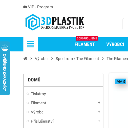
VIP - Program
DOPORUČUJEME
view_headline
FILAMENT
VÝROBCI
chevron_right
Výrobci
chevron_right
Spectrum / The Filament
chevron_right
The Filamen
DOMŮ
AMS
Tiskárny
Filament
add
Výrobci
add
Příslušenství
add