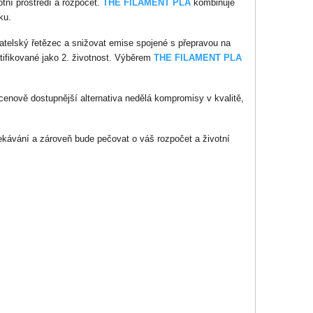
otní prostředí a rozpočet.
THE FILAMENT PLA
kombinuje
ku.
telský řetězec a snižovat emise spojené s přepravou na
rtifikované jako 2. životnost. Výběrem
THE FILAMENT PLA
 cenově dostupnější alternativa nedělá kompromisy v kvalitě,
ekávání a zároveň bude pečovat o váš rozpočet a životní