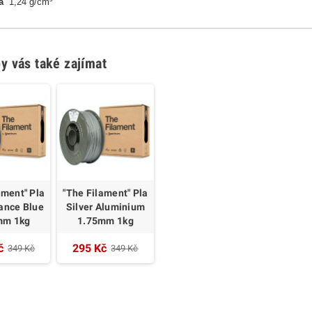
ta
1,24 g/cm³
y vás také zajímat
ament" Pla
"The Filament" Pla
ance Blue
Silver Aluminium
mm 1kg
1.75mm 1kg
č
295 Kč
349 Kč
349 Kč