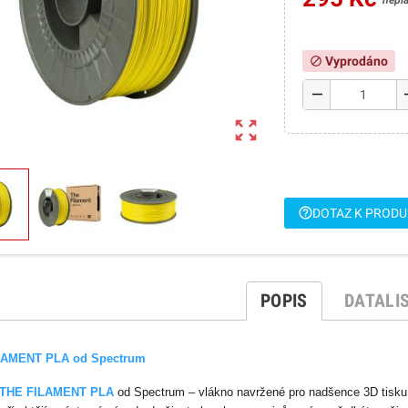
nepl
Vyprodáno
block
remove
a
zoom_out_map
help_outline
DOTAZ K PROD
POPIS
DATALI
LAMENT PLA od Spectrum
THE FILAMENT PLA
od Spectrum – vlákno navržené pro nadšence 3D tisku, k