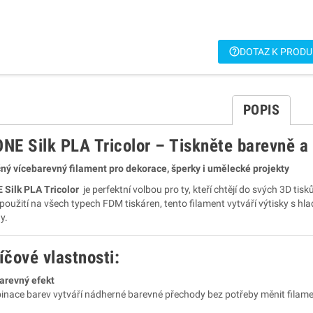
help_outline
DOTAZ K PROD
POPIS
NE Silk PLA Tricolor – Tiskněte barevně a
ný vícebarevný filament pro dekorace, šperky i umělecké projekty
Silk PLA Tricolor
je perfektní volbou pro ty, kteří chtějí do svých 3D tisků
použití na všech typech FDM tiskáren, tento filament vytváří výtisky s 
y.
íčové vlastnosti:
arevný efekt
nace barev vytváří nádherné barevné přechody bez potřeby měnit filame