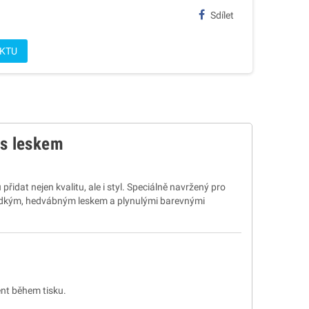
Sdílet
UKTU
 s leskem
 přidat nejen kvalitu, ale i styl. Speciálně navržený pro
hladkým, hedvábným leskem a plynulými barevnými
nt během tisku.