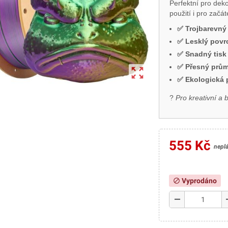
Perfektní pro deko
použití i pro začát
✅ Trojbarevný 
✅ Lesklý povr
✅ Snadný tisk
✅ Přesný prům
zoom_out_map
✅ Ekologická 
?
Pro kreativní a 
555 Kč
nepl
Vyprodáno
block
remove
a