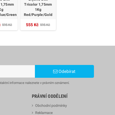
r 1,75mm
Tricolor 1,75mm
Kg
1Kg
lue/Green
Red/Purple/Gold
č
555 Kč
595 Kč
595 Kč
Odebírat
ntaktní informace naleznete v právním oznámení.
PRÁVNÍ ODDĚLENÍ
Obchodní podmínky
Reklamace