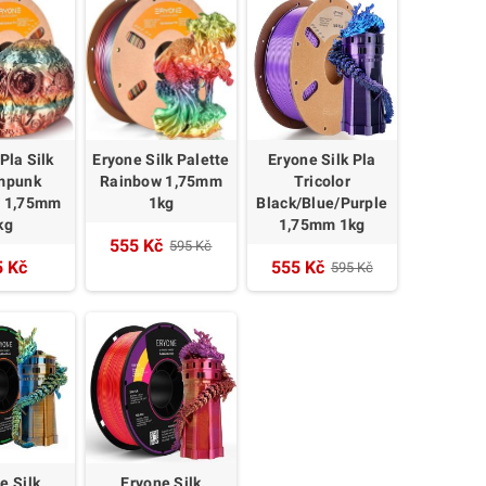
Pla Silk
Eryone Silk Palette
Eryone Silk Pla
mpunk
Rainbow 1,75mm
Tricolor
w 1,75mm
1kg
Black/Blue/Purple
kg
1,75mm 1kg
555 Kč
595 Kč
5 Kč
555 Kč
595 Kč
e Silk
Eryone Silk