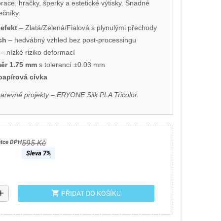
race, hračky, šperky a estetické výtisky. Snadné
ečníky.
efekt
– Zlatá/Zelená/Fialová s plynulými přechody
ch
– hedvábný vzhled bez post-processingu
– nízké riziko deformací
ěr 1.75 mm
s tolerancí ±0.03 mm
papírová cívka
barevné projekty – ERYONE Silk PLA Tricolor.
595 Kč
átce DPH
Sleva 7%
dd
shopping_cart
PŘIDAT DO KOŠÍKU