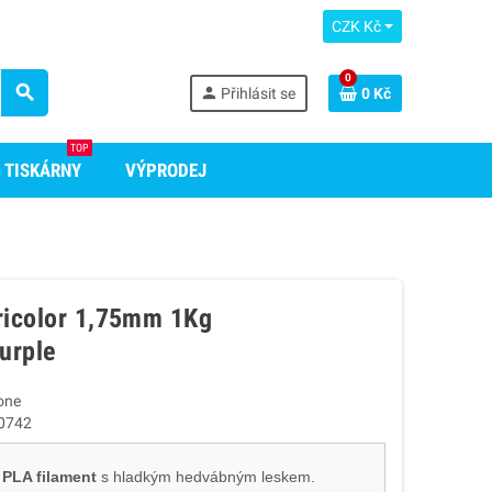
CZK Kč
0
search
person
Přihlásit se
0 Kč
TOP
 TISKÁRNY
VÝPRODEJ
Tricolor 1,75mm 1Kg
urple
one
0742
 PLA filament
s hladkým hedvábným leskem.