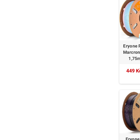
Eryone 
Marcron
1,75
449 K
Eryone 