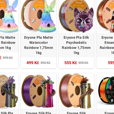
Pla Matte
Eryone Pla Matte
Eryone Pla Silk
Eryone 
 Rainbow
Watercolor
Psychedelic
Stea
mm 1kg
Rainbow 1,75mm
Rainbow 1,75mm
Rainbo
1kg
1kg
1
č
595 Kč
499 Kč
555 Kč
59
595 Kč
595 Kč
Silk Pla
Eryone Silk Pla
Eryone Silk
Eryon