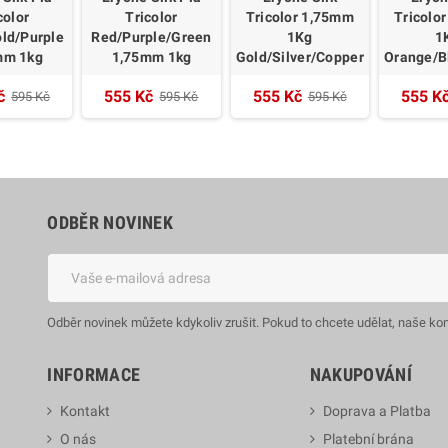
color
Tricolor
Tricolor 1,75mm
Tricolo
ld/Purple
Red/Purple/Green
1Kg
1
mm 1kg
1,75mm 1kg
Gold/Silver/Copper
Orange/B
č
555 Kč
555 Kč
555 K
595 Kč
595 Kč
595 Kč
ODBĚR NOVINEK
Odběr novinek můžete kdykoliv zrušit. Pokud to chcete udělat, naše ko
INFORMACE
NAKUPOVÁNÍ
Kontakt
Doprava a Platba
O nás
Platební brána