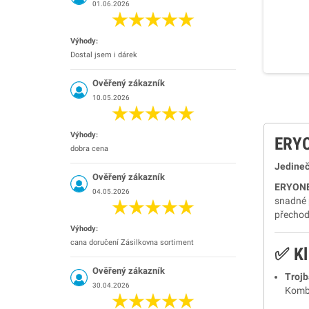
01.06.2026
Výhody:
Dostal jsem i dárek
Ověřený zákazník
10.05.2026
Výhody:
ERYO
dobra cena
Jedineč
Ověřený zákazník
ERYONE 
04.05.2026
snadné 
přechod
Výhody:
cana doručení Zásilkovna sortiment
✅ Kl
Ověřený zákazník
Trojb
30.04.2026
Kombi