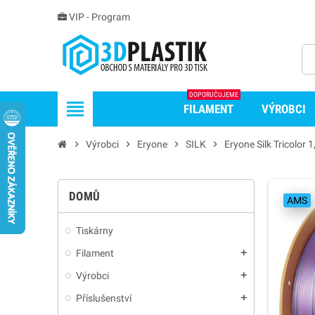
VIP - Program
DOPORUČUJEME
view_headline
FILAMENT
VÝROBCI
chevron_right
Výrobci
chevron_right
Eryone
chevron_right
SILK
chevron_right
Eryone Silk Tricolo
DOMŮ
AMS
Tiskárny
Filament
add
Výrobci
add
Příslušenství
add