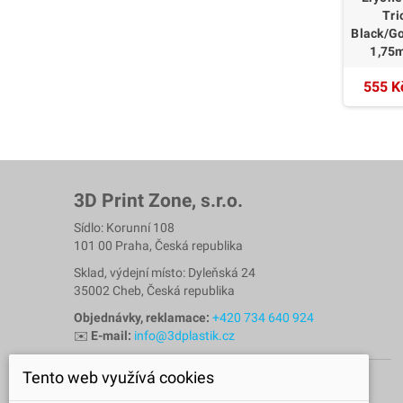
Tri
Black/Go
1,75
555 K
3D Print Zone, s.r.o.
Sídlo: Korunní 108
101 00 Praha, Česká republika
Sklad, výdejní místo: Dyleňská 24
35002 Cheb, Česká republika
Objednávky, reklamace:
+420 734 640 924
✉️
E-mail:
info@3dplastik.cz
Tento web využívá cookies
NÁSLEDUJTE NÁS