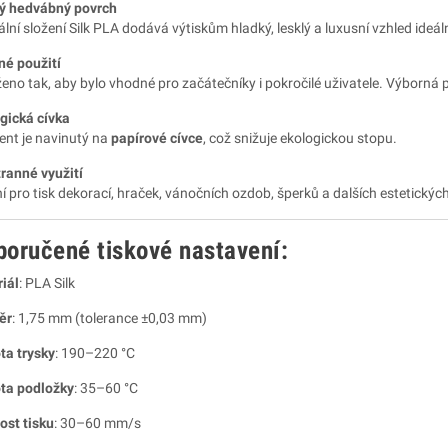
ý hedvábný povrch
ální složení Silk PLA dodává výtiskům hladký, lesklý a luxusní vzhled ideál
é použití
eno tak, aby bylo vhodné pro začátečníky i pokročilé uživatele. Výborná př
gická cívka
ent je navinutý na
papírové cívce
, což snižuje ekologickou stopu.
ranné využití
ní pro tisk dekorací, hraček, vánočních ozdob, šperků a dalších estetickýc
poručené tiskové nastavení:
iál
: PLA Silk
ěr
: 1,75 mm (tolerance ±0,03 mm)
ta trysky
: 190–220 °C
ta podložky
: 35–60 °C
ost tisku
: 30–60 mm/s