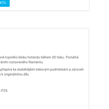
UKTU
hraně topného bloku hotendu během 3D tisku. Pomáhá
píváním roztaveného filamentu.
rá přispívá ke stabilnějším tiskovým podmínkám a zároveň
k originálnímu dílu.
u P2S.