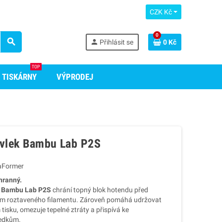
CZK Kč
0
search
person
Přihlásit se
0 Kč
TOP
 TISKÁRNY
VÝPRODEJ
ávlek Bambu Lab P2S
aFormer
hranný.
ro Bambu Lab P2S
chrání topný blok hotendu před
ním roztaveného filamentu. Zároveň pomáhá udržovat
 tisku, omezuje tepelné ztráty a přispívá ke
ledkům.