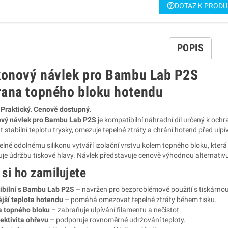
help_outline
DOTAZ K PROD
POPIS
ikonový návlek pro Bambu Lab P2S
rana topného bloku hotendu
 Praktický. Cenově dostupný.
ový návlek pro Bambu Lab P2S
je kompatibilní náhradní díl určený k oc
 stabilní teplotu trysky, omezuje tepelné ztráty a chrání hotend před ul
elně odolnému silikonu vytváří izolační vrstvu kolem topného bloku, kte
je údržbu tiskové hlavy. Návlek představuje cenově výhodnou alternativu 
 si ho zamilujete
bilní s Bambu Lab P2S
– navržen pro bezproblémové použití s tiskárno
ější teplota hotendu
– pomáhá omezovat tepelné ztráty během tisku.
 topného bloku
– zabraňuje ulpívání filamentu a nečistot.
fektivita ohřevu
– podporuje rovnoměrné udržování teploty.