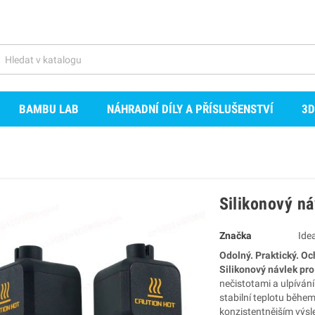
BAMBU LAB
NÁHRADNÍ DÍLY A PŘÍSLUŠENSTVÍ
3D
Silikonový n
Značka
Ide
Odolný. Praktický. Oc
Silikonový návlek p
nečistotami a ulpívá
stabilní teplotu během
konzistentnějším výs