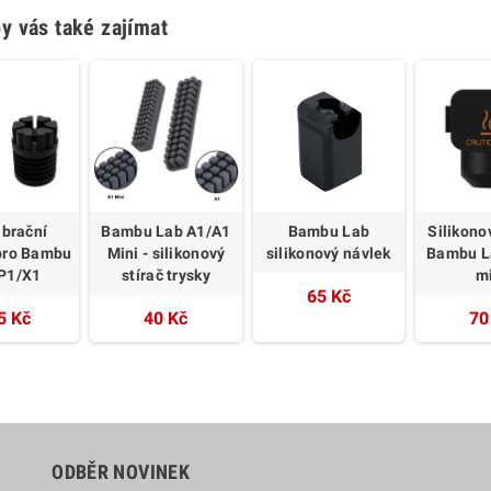
y vás také zajímat
ibrační
Bambu Lab A1/A1
Bambu Lab
Silikono
pro Bambu
Mini - silikonový
silikonový návlek
Bambu L
P1/X1
stírač trysky
m
65 Kč
5 Kč
40 Kč
70
ODBĚR NOVINEK