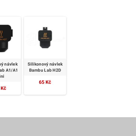
vý návlek
Silikonový návlek
ab A1/A1
Bambu Lab H2D
ini
65 Kč
 Kč