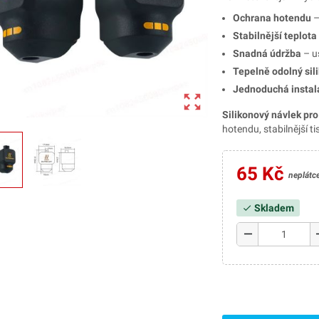
Ochrana hotendu
–
Stabilnější teplota
Snadná údržba
– us
Tepelně odolný sil
Jednoduchá instal
zoom_out_map
Silikonový návlek p
hotendu, stabilnější t
65 Kč
neplátc
Skladem
check
remove
a