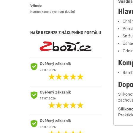
Snadná 
Výhody:
Hlav
Komunikace a rychlost dodání
Chrán
Pomáh
NAŠE RECENZE Z NÁKUPNÍHO PORTÁLU
Snižu
Usnad
Odoln
Komp
Ověřený zákazník
27.07.2026
Bamb
Dopo
Ověřený zákazník
Silikono
19.07.2026
zachová
Silikon
Praktick
Ověřený zákazník
15.07.2026