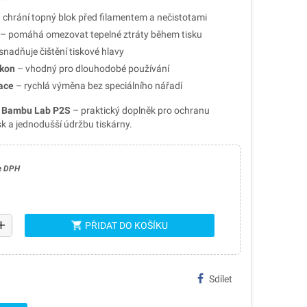
 chrání topný blok před filamentem a nečistotami
– pomáhá omezovat tepelné ztráty během tisku
nadňuje čištění tiskové hlavy
ikon
– vhodný pro dlouhodobé používání
ace
– rychlá výměna bez speciálního nářadí
ro Bambu Lab P2S
– praktický doplněk pro ochranu
isk a jednodušší údržbu tiskárny.
e DPH
dd
shopping_cart
PŘIDAT DO KOŠÍKU
Sdílet