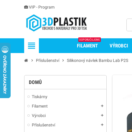
VIP - Program
DOPORUČUJEME
view_headline
FILAMENT
VÝROBCI
chevron_right
Příslušenství
chevron_right
Silikonový návlek Bambu Lab P2S
DOMŮ
Tiskárny
Filament
add
Výrobci
add
Příslušenství
add