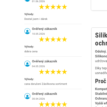
01.06.2026
Výhody:
Dostal jsem i dárek
Ověřený zákazník
Sil
10.05.2026
och
Výhody:
Odolný.
dobra cena
Silikon
udržovat
Ověřený zákazník
04.05.2026
Díky tep
usnadňu
Výhody:
Proč
cana doručení Zásilkovna sortiment
Kompati
Stabiln
Ověřený zákazník
Ochrana
30.04.2026
Vyšší e