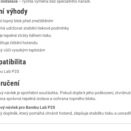
instalace
– rychlá výměna bez speciálního nářadí.
ní výhody
í topný blok před znečištěním
á udržovat stabilní tiskové podmínky
je tepelné ztráty během tisku
ňuje čištění hotendu
ý vůči vysokým teplotám
atibilita
u Lab P2S
ručení
vý návlek je spotřební součástka. Pokud dojde k jeho poškození, ztvrdnut
na správná tepelná izolace a ochrana topného bloku.
ový návlek pro Bambu Lab P2S
ý doplněk, který pomáhá chránit hotend, zlepšuje stabilitu tisku a usnad