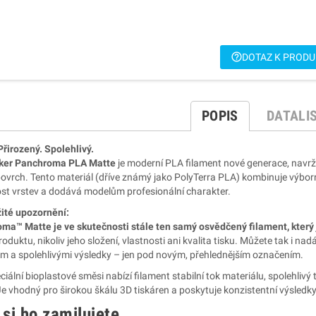
help_outline
DOTAZ K PROD
POPIS
DATALI
Přirozený. Spolehlivý.
ker Panchroma PLA Matte
je moderní PLA filament nové generace, navrže
ovrch. Tento materiál (dříve známý jako PolyTerra PLA) kombinuje výborn
nost vrstev a dodává modelům profesionální charakter.
žité upozornění:
ma™ Matte je ve skutečnosti stále ten samý osvědčený filament, který j
oduktu, nikoliv jeho složení, vlastnosti ani kvalita tisku. Můžete tak i n
m a spolehlivými výsledky – jen pod novým, přehlednějším označením.
ciální bioplastové směsi nabízí filament stabilní tok materiálu, spolehlivý 
Je vhodný pro širokou škálu 3D tiskáren a poskytuje konzistentní výsledk
 si ho zamilujete