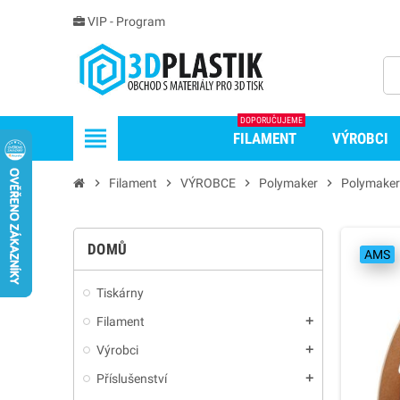
VIP - Program
DOPORUČUJEME
view_headline
FILAMENT
VÝROBCI
chevron_right
Filament
chevron_right
VÝROBCE
chevron_right
Polymaker
chevron_right
Polymaker
DOMŮ
AMS
Tiskárny
Filament
add
Výrobci
add
Příslušenství
add