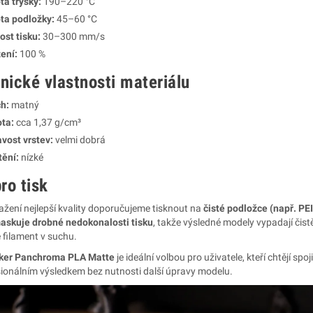
ta trysky:
190–220 °C
ta podložky:
45–60 °C
ost tisku:
30–300 mm/s
ení:
100 %
nické vlastnosti materiálu
h:
matný
ta:
cca 1,37 g/cm³
avost vrstev:
velmi dobrá
ění:
nízké
ro tisk
ažení nejlepší kvality doporučujeme tisknout na
čisté podložce (např. PEI
askuje drobné nedokonalosti tisku
, takže výsledné modely vypadají čist
 filament v suchu.
ker Panchroma PLA Matte
je ideální volbou pro uživatele, kteří chtějí
sionálním výsledkem bez nutnosti další úpravy modelu.