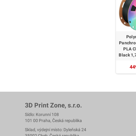
Poly
Panchro
PLA C
Black 1
44
3D Print Zone, s.r.o.
Sídlo: Korunní 108
101 00 Praha, Česká republika
Sklad, výdejní místo: Dyleňská 24
35002 Cheb, Česká republika