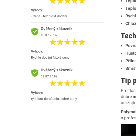
Teplo
Teplo
Výhody:
Rychl
- Cena - Rychlost dodání
Chlaz
Ověřený zákazník
Tech
10.07.2026
Povrc
Výhody:
Husto
Rychlé dodání Nízké ceny
Přiln
Smršt
Ověřený zákazník
08.07.2026
Tip p
Pro dos
Výhody:
dobře
m
rýchlosť doručenia, dobré ceny
udržujte
Polyma
a profe