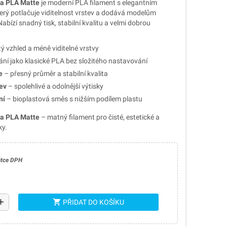
a PLA Matte
je moderní PLA filament s elegantním
rý potlačuje viditelnost vrstev a dodává modelům
abízí snadný tisk, stabilní kvalitu a velmi dobrou
tý vzhled a méně viditelné vrstvy
ní jako klasické PLA bez složitého nastavování
e
– přesný průměr a stabilní kvalita
ev
– spolehlivé a odolnější výtisky
ní
– bioplastová směs s nižším podílem plastu
a PLA Matte
– matný filament pro čisté, estetické a
ky.
átce DPH
dd
shopping_cart
PŘIDAT DO KOŠÍKU