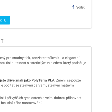
Sdílet
UKTU
ST
ný pro snadný tisk, konzistentní kvalitu a elegantní
ou tisknutelnost s estetickým vzhledem, který potlačuje
ste dříve znali jako PolyTerra PLA.
Změnil se pouze
adále počítat se stejnými barvami, stejným matným
tisk i při vyšších rychlostech a velmi dobrou přilnavost
y bez složitého nastavování.