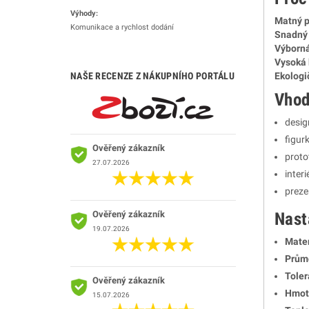
Výhody:
Matný 
Komunikace a rychlost dodání
Snadný 
Výborná
Vysoká 
NAŠE RECENZE Z NÁKUPNÍHO PORTÁLU
Ekologič
Vhod
desig
figurk
Ověřený zákazník
proto
27.07.2026
inter
preze
Ověřený zákazník
Nast
19.07.2026
Mater
Prům
Toler
Ověřený zákazník
Hmot
15.07.2026