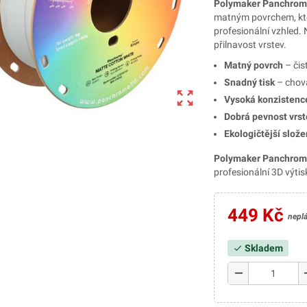
Polymaker Panchrom
matným povrchem, kte
profesionální vzhled. N
přilnavost vrstev.
Matný povrch
– čis
Snadný tisk
– chová
zoom_out_map
Vysoká konzistenc
Dobrá pevnost vrst
Ekologičtější slože
Polymaker Panchrom
profesionální 3D výtis
449 Kč
nepl
Skladem
check
remove
a