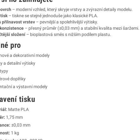
povrch
– moderní vzhled, který skryje vrstvy a zvýrazní detaily modelu.
tisk
– tiskne se stejně jednoduše jako klasické PLA.
 přilnavost vrstev
– pevnější a spolehlivější výtisky.
konzistence
– přesný průměr (±0,03 mm) a stabilní kvalita mezi šaržemi.
tější složení
– bioplastová směs s nižším podílem plastu.
né pro
nové a dekorativní modely
y a detailní výtisky
typy
iérové doplňky
ntační a výstavní modely
avení tisku
iál:
Matte PLA
ěr:
1,75 mm
ance:
±0,03 mm
nost:
1 kg