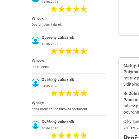
01.06.2026
Výhody:
Dostal jsem i dárek
Ověřený zákazník
10.05.2026
Výhody:
Matný. 
dobra cena
Polyma
matný p
Ověřený zákazník
viditel
04.05.2026
⚠️ Důle
Panchro
Výhody:
název pr
cana doručení Zásilkovna sortiment
povrche
Díky spe
Ověřený zákazník
vrstev. 
30.04.2026
Proč