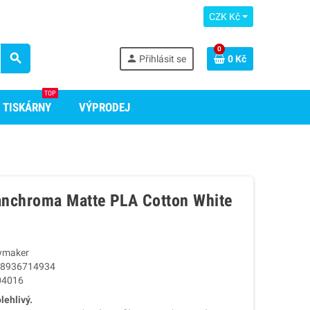
CZK Kč
0
search
person
Přihlásit se
0 Kč
TOP
 TISKÁRNY
VÝPRODEJ
nchroma Matte PLA Cotton White
ymaker
8936714934
04016
lehlivý.