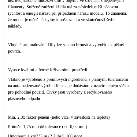
než dvojnásobné množství dílů v objemu ve srovnání s nepěnivými
filamenty. Snížené zatížení křídla má za následek nižší pádovou
rychlost a energii nárazu při případném nárazu modelu. To znamená,
že model je méně náchylný k poškození a ve skutečnosti šetří
náklady.
Vhodné pro malování. Díly lze snadno brousit a vytvořit tak pěkný
povrch.
Vysoce kvalitní a šetrné k životnímu prostředí
Vlákno je vyrobeno z prémiových ingrediencí s přísnými tolerancemi
na automatizované výrobní lince a je dodáváno v uzavíratelném sáčku
pro pohodlné použití. Cívky jsou vyrobeny z recyklovaného
plastového odpadu.
Min. 2,3x faktor pěnění (nebo více, v závislosti na teplotě)
Průměr: 1,75 mm @ tolerance (+/- 0,02 mm)
Hmotnost: 1 kg/335 m (2,2 lbs/1 100 stop)