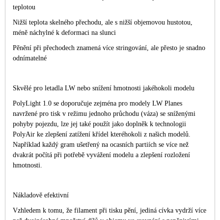
teplotou
Nižší teplota skelného přechodu, ale s nižší objemovou hustotou,
méně náchylné k deformaci na slunci
Pěnění při přechodech znamená více stringování, ale přesto je snadno
odnímatelné
Skvělé pro letadla LW nebo snížení hmotnosti jakéhokoli modelu
PolyLight 1.0 se doporučuje zejména pro modely LW Planes
navržené pro tisk v režimu jednoho průchodu (váza) se sníženými
pohyby pojezdu, lze jej také použít jako doplněk k technologii
PolyAir ke zlepšení zatížení křídel kteréhokoli z našich modelů.
Například každý gram ušetřený na ocasních partiích se více než
dvakrát počítá při potřebě vyvážení modelu a zlepšení rozložení
hmotnosti.
Nákladově efektivní
Vzhledem k tomu, že filament při tisku pění, jediná cívka vydrží více