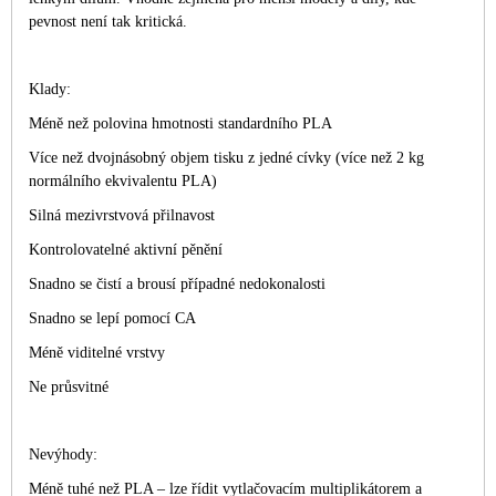
pevnost není tak kritická.
Klady:
Méně než polovina hmotnosti standardního PLA
Více než dvojnásobný objem tisku z jedné cívky (více než 2 kg
normálního ekvivalentu PLA)
Silná mezivrstvová přilnavost
Kontrolovatelné aktivní pěnění
Snadno se čistí a brousí případné nedokonalosti
Snadno se lepí pomocí CA
Méně viditelné vrstvy
Ne průsvitné
Nevýhody:
Méně tuhé než PLA – lze řídit vytlačovacím multiplikátorem a