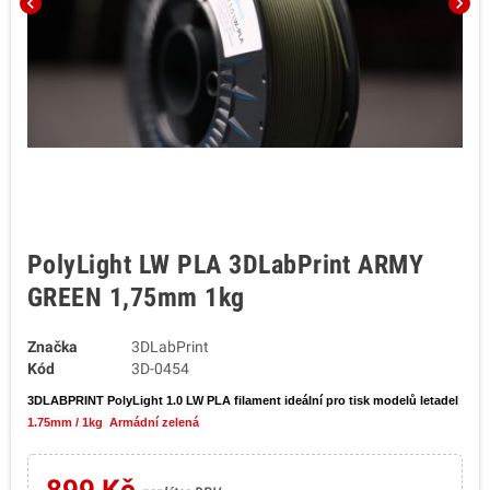
chevron_left
chevron_right
PolyLight LW PLA 3DLabPrint ARMY
GREEN 1,75mm 1kg
Značka
3DLabPrint
Kód
3D-0454
3DLABPRINT PolyLight 1.0 LW PLA filament ideální pro tisk modelů letadel
1.75mm / 1kg Armádní zelená