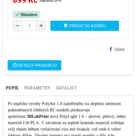
899 Kč
neplátce DPH
Skladem
check
remove
add
shopping_cart
PŘIDAT DO KOŠÍKU
Sdílet
help_outline
DOTAZ K PRODUKTU
POPIS
PARAMETRY
DATALIST
Po úspěchu výroby PolyAir 1.0 zaměřeného na zlepšení odolnosti
jednostěnných tištěných RC modelů představuje
společnost
3DLabPrint
nový PolyLight 1.0 – aktivní, pěnivý, lehký
materiál LW-PLA. V závislosti na teplotě hotendu materiál zvětšuje
svůj objem během vytlačování více než dvakrát, což vede k velmi
lehkým dílům. Vhodné zejména pro menší modely a díly, kde