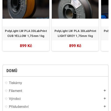
PolyLight LW PLA 3DLabPrint
PolyLight LW PLA 3DLabPrint
Poly
CUB YELLOW 1,75mm 1kg
LIGHT GREY 1,75mm 1kg
899 Kč
899 Kč
DOMŮ
Tiskárny
Filament
add
Výrobci
add
Příslušenství
add