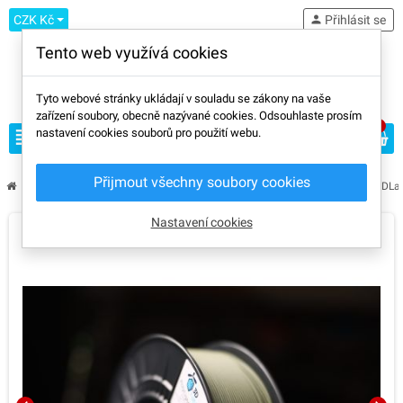
CZK Kč
person
Přihlásit se
Tento web využívá cookies
Tyto webové stránky ukládají v souladu se zákony na vaše
zařízení soubory, obecně nazývané cookies. Odsouhlaste prosím
0
view_headline
nastavení cookies souborů pro použití webu.
search
Přijmout všechny soubory cookies
chevron_right
chevron_right
chevron_right
chevron_right
Výrobci
3DLabPrint
PolyLIght 1.0 LW PLA
PolyLight LW PLA 3DL
Nastavení cookies