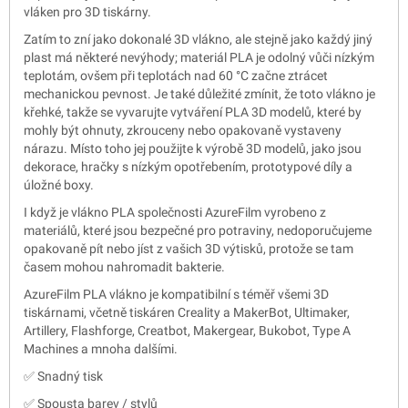
vláken pro 3D tiskárny.
Zatím to zní jako dokonalé 3D vlákno, ale stejně jako každý jiný
plast má některé nevýhody; materiál PLA je odolný vůči nízkým
teplotám, ovšem při teplotách nad 60 °C začne ztrácet
mechanickou pevnost. Je také důležité zmínit, že toto vlákno je
křehké, takže se vyvarujte vytváření PLA 3D modelů, které by
mohly být ohnuty, zkrouceny nebo opakovaně vystaveny
nárazu. Místo toho jej použijte k výrobě 3D modelů, jako jsou
dekorace, hračky s nízkým opotřebením, prototypové díly a
úložné boxy.
I když je vlákno PLA společnosti AzureFilm vyrobeno z
materiálů, které jsou bezpečné pro potraviny, nedoporučujeme
opakovaně pít nebo jíst z vašich 3D výtisků, protože se tam
časem mohou nahromadit bakterie.
AzureFilm PLA vlákno je kompatibilní s téměř všemi 3D
tiskárnami, včetně tiskáren Creality a MakerBot, Ultimaker,
Artillery, Flashforge, Creatbot, Makergear, Bukobot, Type A
Machines a mnoha dalšími.
✅ Snadný tisk
✅ Spousta barev / stylů