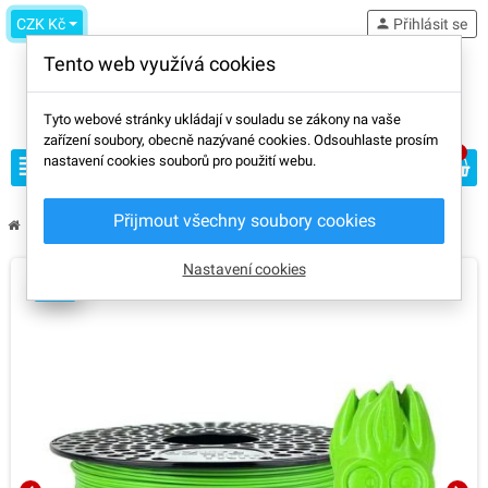
CZK Kč
person
Přihlásit se
Tento web využívá cookies
Tyto webové stránky ukládají v souladu se zákony na vaše
zařízení soubory, obecně nazývané cookies. Odsouhlaste prosím
0
view_headline
nastavení cookies souborů pro použití webu.
search
Přijmout všechny soubory cookies
chevron_right
chevron_right
chevron_right
Filament
PLA
AzureFilm PLA Green 1,75mm 1kg
Nastavení cookies
AMS