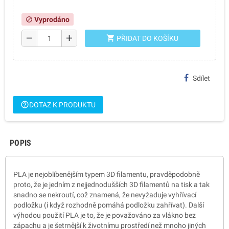
Vyprodáno
block
remove
add
shopping_cart
PŘIDAT DO KOŠÍKU
Sdílet
help_outline
DOTAZ K PRODUKTU
POPIS
PLA je nejoblíbenějším typem 3D filamentu, pravděpodobně
proto, že je jedním z nejjednodušších 3D filamentů na tisk a tak
snadno se nekroutí, což znamená, že nevyžaduje vyhřívací
podložku (i když rozhodně pomáhá podložku zahřívat). Další
výhodou použití PLA je to, že je považováno za vlákno bez
zápachu a je šetrnější k životnímu prostředí než mnoho jiných