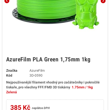
chevron_left
chevron_right
AzureFilm PLA Green 1,75mm 1kg
Značka
AzureFilm
Kód
3D-0590
Nejpoužívanější filament vhodný pro začátečníky i pokročilé
tiskaře
, pro všechny FFF/FMD 3D tiskárny
1.75mm / 1kg
Zelená
385 Kč
neplátce DPH