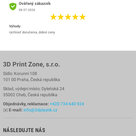
Ověřený zákazník
08.07.2026
Výhody:
rýchlosť doručenia, dobré ceny
3D Print Zone, s.r.o.
Sídlo: Korunní 108
101 00 Praha, Česká republika
Sklad, výdejní místo: Dyleňská 24
35002 Cheb, Česká republika
Objednávky, reklamace:
+420 734 640 924
✉️
E-mail:
info@3dplastik.cz
NÁSLEDUJTE NÁS