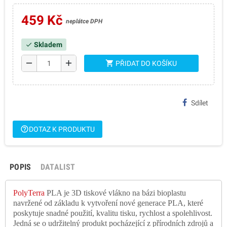
459 Kč
neplátce DPH
Skladem
check
remove
add
shopping_cart
PŘIDAT DO KOŠÍKU
Sdílet
help_outline
DOTAZ K PRODUKTU
POPIS
DATALIST
PolyTerra
PLA je 3D tiskové vlákno na bázi bioplastu
navržené od základu k vytvoření nové generace PLA, které
poskytuje snadné použití, kvalitu tisku, rychlost a spolehlivost.
Jedná se o udržitelný produkt pocházející z přírodních zdrojů a