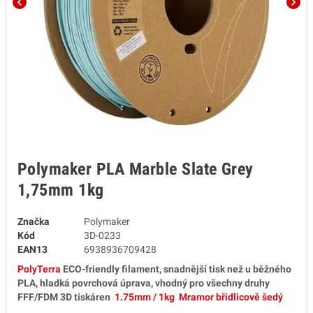
chevron_left
chevron_right
Polymaker PLA Marble Slate Grey
1,75mm 1kg
Značka
Polymaker
Kód
3D-0233
EAN13
6938936709428
PolyTerra
ECO-friendly filament, snadnější tisk než u běžného
PLA, hladká povrchová úprava, vhodný pro všechny druhy
FFF/FDM 3D tiskáren
1.75mm / 1kg Mramor břidlicově šedý