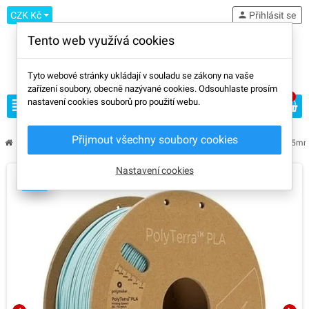
CZK Kč
person
Přihlásit se
Tento web využívá cookies
Tyto webové stránky ukládají v souladu se zákony na vaše
zařízení soubory, obecně nazývané cookies. Odsouhlaste prosím
0
view_headline
nastavení cookies souborů pro použití webu.
search
Přijmout všechny soubory cookies
chevron_right
chevron_right
chevron_right
chevron_right
Výrobci
Polymaker
PLA
Polymaker PLA Marble Slate Grey 1,75m
Nastavení cookies
AMS