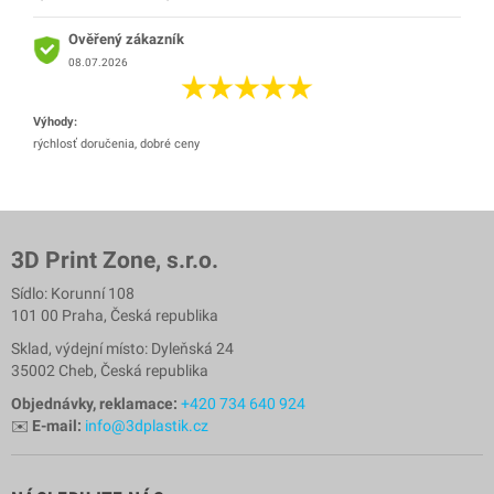
Ověřený zákazník
08.07.2026
Výhody:
rýchlosť doručenia, dobré ceny
3D Print Zone, s.r.o.
Sídlo: Korunní 108
101 00 Praha, Česká republika
Sklad, výdejní místo: Dyleňská 24
35002 Cheb, Česká republika
Objednávky, reklamace:
+420 734 640 924
✉️
E-mail:
info@3dplastik.cz