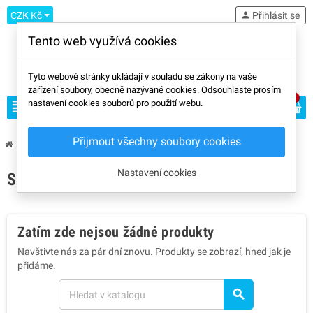
CZK Kč
person
Přihlásit se
Tento web využívá cookies
Tyto webové stránky ukládají v souladu se zákony na vaše
zařízení soubory, obecně nazývané cookies. Odsouhlaste prosím
0
view_headline
nastavení cookies souborů pro použití webu.
search
Přijmout všechny soubory cookies
chevron_right
chevron_right
Značky
GST3D
Nastavení cookies
SEZNAM PRODUKTŮ ZNAČKY GST3D
Zatím zde nejsou žádné produkty
Navštivte nás za pár dní znovu. Produkty se zobrazí, hned jak je
přidáme.
search