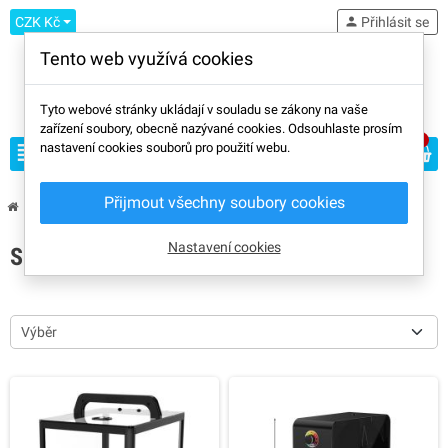
CZK Kč
person
Přihlásit se
Tento web využívá cookies
Tyto webové stránky ukládají v souladu se zákony na vaše
zařízení soubory, obecně nazývané cookies. Odsouhlaste prosím
0
view_headline
nastavení cookies souborů pro použití webu.
search
Přijmout všechny soubory cookies
chevron_right
chevron_right
Značky
EIBOS
Nastavení cookies
SEZNAM PRODUKTŮ ZNAČKY EIBOS
Výběr