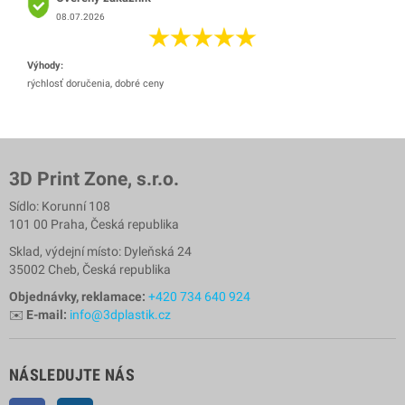
08.07.2026
Výhody:
rýchlosť doručenia, dobré ceny
3D Print Zone, s.r.o.
Sídlo: Korunní 108
101 00 Praha, Česká republika
Sklad, výdejní místo: Dyleňská 24
35002 Cheb, Česká republika
Objednávky, reklamace:
+420 734 640 924
✉️
E-mail:
info@3dplastik.cz
NÁSLEDUJTE NÁS