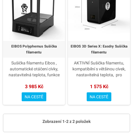
EIBOS Polyphemus Sušička
EIBOS 3D Series X: Easdry Sušička
filamentu
filamentu
Sušička filamentu Eibos ,
AKTIVNÍ Sušička filamentu,
automatické otáčení cívky,
kompatibilní s většinou cívek,
nastavitelná teplota, funkce
nastavitelná teplota, pro
časovače pro průměr
průměr vlákna 1.75mm /
3 985 Kč
1 575 Kč
vlákna 1.75mm / 2.85mm
2.85mm
NA CESTĚ
NA CESTĚ
Zobrazení 1-2 z 2 položek