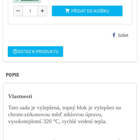
remove
add
shopping_cart
PŘIDAT DO KOŠÍKU
Sdílet
help_outline
DOTAZ K PRODUKTU
POPIS
Vlastnosti
Tato sada je vylepšená, topný blok je vylepšen na
chrom-zirkonovou měď niklovou úpravu,
vysokoteplotní 320 °C, rychlé vedení tepla.