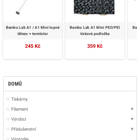
Bambu Lab A1 / A1 Mini topné
Bambu Lab A1 Mini PEO/PEI
Bam
těleso + termistor
tisková podložka
245 Kč
359 Kč
DOMŮ
Tiskárny
Filament
add
Výrobci
add
Příslušenství
add
Výprodej