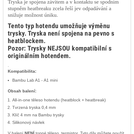
Tryska je spojena závitem a v kontaktu se spodním
stupněm heatbreaku zcela řeší jev odpadávání a
snižuje možnost úniku.
Tento typ hotendu u
možňuje výměnu
trysky
. Tryska není spojena na pevno s
heatblockem.
Pozor:
Trysky
NEJSOU
kompatibilní s
originálním hotendem.
.
Kompatibilita:
Bambu Lab A1 - A1 mini
Obsah balení:
All-in-one těleso hotendu (heatblock + heatbreak)
Tvrzená tryska 0,4 mm
Klíč 4 mm na Bambu trysky
Silikonový návlek
V balení
NENÍ
topné těleso, termistor. Tyto díly můžete použít