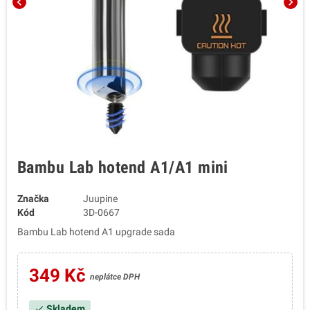
chevron_left
chevron_right
Bambu Lab hotend A1/A1 mini
Značka
Juupine
Kód
3D-0667
Bambu Lab hotend A1 upgrade sada
349 Kč
neplátce DPH
Skladem
check