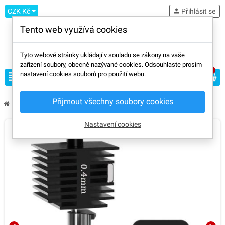
CZK Kč
person
Přihlásit se
Tento web využívá cookies
Tyto webové stránky ukládají v souladu se zákony na vaše
zařízení soubory, obecně nazývané cookies. Odsouhlaste prosím
0
view_headline
nastavení cookies souborů pro použití webu.
search
Přijmout všechny soubory cookies
chevron_right
chevron_right
chevron_right
Výrobci
Bambu Lab
Bambu Lab hotend A1/A1 mini
Nastavení cookies