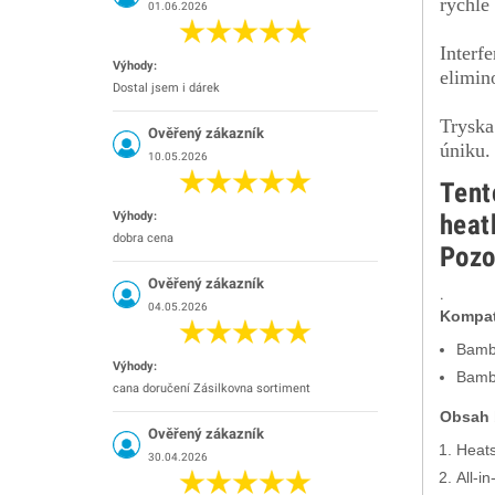
rychlé
01.06.2026
Interf
Výhody:
elimin
Dostal jsem i dárek
Tryska
Ověřený zákazník
úniku.
10.05.2026
Tent
Výhody:
heat
dobra cena
Pozo
Ověřený zákazník
.
04.05.2026
Kompati
Bamb
Výhody:
Bamb
cana doručení Zásilkovna sortiment
Obsah 
Ověřený zákazník
Heats
30.04.2026
All-i