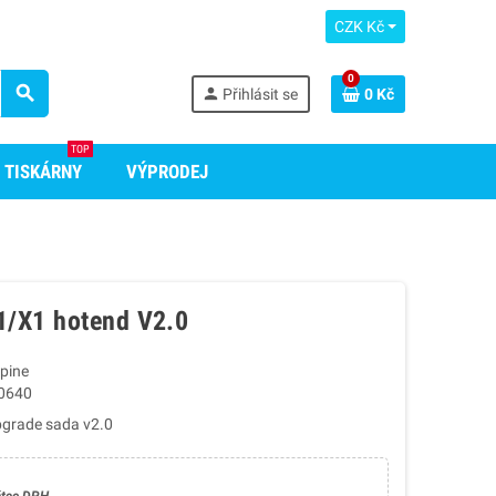
CZK Kč
0
search
person
Přihlásit se
0 Kč
TOP
 TISKÁRNY
VÝPRODEJ
/X1 hotend V2.0
pine
0640
grade sada v2.0