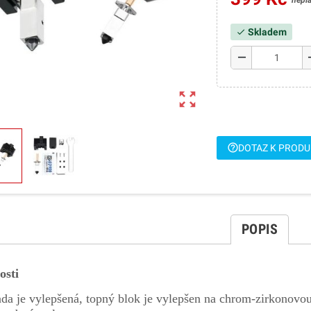
nepl
Skladem
check
remove
a
zoom_out_map
help_outline
DOTAZ K PROD
POPIS
osti
ada je vylepšená, topný blok je vylepšen na chrom-zirkonovo