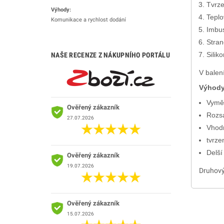
Tvrz
Výhody:
Teplo
Komunikace a rychlost dodání
Imbu
Stran
Silik
NAŠE RECENZE Z NÁKUPNÍHO PORTÁLU
V balen
Výhody
Vyměn
Ověřený zákazník
Rozsa
27.07.2026
Vhodn
tvrze
Delší
Ověřený zákazník
19.07.2026
Druhov
Ověřený zákazník
15.07.2026