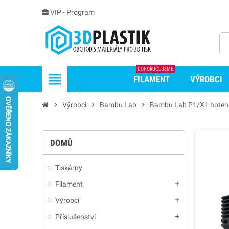
VIP - Program
DOPORUČUJEME
view_headline
FILAMENT
VÝROBCI
chevron_right
Výrobci
chevron_right
Bambu Lab
chevron_right
Bambu Lab P1/X1 hoten
DOMŮ
Tiskárny
Filament
add
Výrobci
add
Příslušenství
add