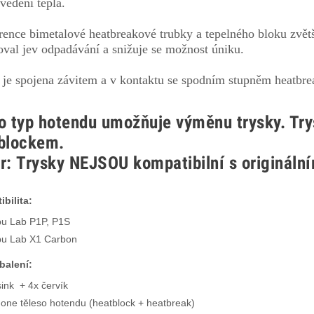
 vedení tepla.
erence bimetalové heatbreakové trubky a tepelného bloku zvět
oval jev odpadávání a snižuje se možnost úniku.
 je spojena závitem a v kontaktu se spodním stupněm heatbrea
o typ hotendu u
možňuje výměnu trysky
. Tr
blockem.
r:
Trysky
NEJSOU
kompatibilní s origináln
bilita:
u Lab P1P, P1S
u Lab X1 Carbon
balení:
ink + 4x červík
n-one těleso hotendu (heatblock + heatbreak)