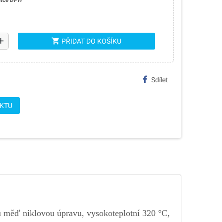
átce DPH
dd
shopping_cart
PŘIDAT DO KOŠÍKU
Sdílet
UKTU
u měď niklovou úpravu, vysokoteplotní 320 °C,