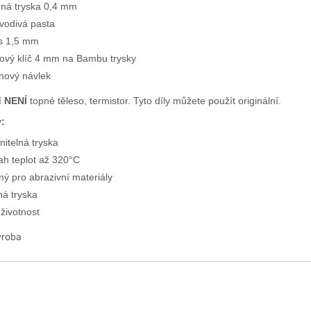
ená tryska 0,4 mm
vodivá pasta
s 1,5 mm
ový klíč 4 mm na Bambu trysky
onový návlek
í
NENÍ
topné těleso, termistor. Tyto díly můžete použít originální.
:
itelná tryska
h teplot až 320°C
ý pro abrazivní materiály
ná tryska
 životnost
ýroba