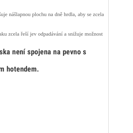
šuje nášlapnou plochu na dně hrdla, aby se zcela
ku zcela řeší jev odpadávání a snižuje možnost
yska není spojena na pevno s
ím hotendem.