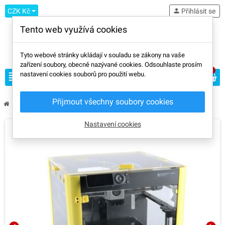
CZK Kč
person
Přihlásit se
Tento web využívá cookies
Tyto webové stránky ukládají v souladu se zákony na vaše
zařízení soubory, obecně nazývané cookies. Odsouhlaste prosím
0
view_headline
nastavení cookies souborů pro použití webu.
search
Přijmout všechny soubory cookies
chevron_right
chevron_right
chevron_right
Výrobci
Bambu Lab
Bambu Lab P1P Plexi kryt
Nastavení cookies