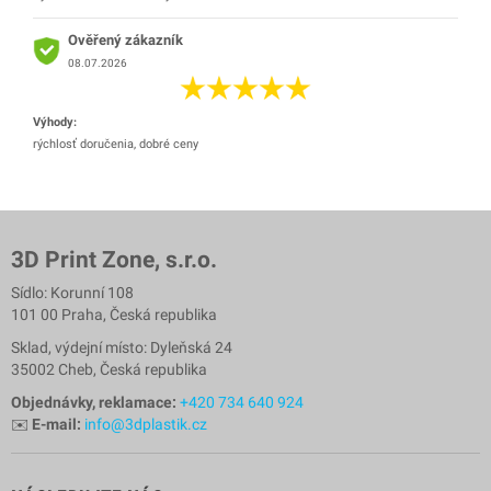
Ověřený zákazník
08.07.2026
Výhody:
rýchlosť doručenia, dobré ceny
3D Print Zone, s.r.o.
Sídlo: Korunní 108
101 00 Praha, Česká republika
Sklad, výdejní místo: Dyleňská 24
35002 Cheb, Česká republika
Objednávky, reklamace:
+420 734 640 924
✉️
E-mail:
info@3dplastik.cz