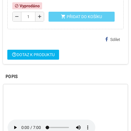
Vyprodáno
block
remove
add
shopping_cart
PŘIDAT DO KOŠÍKU
Sdílet
help_outline
DOTAZ K PRODUKTU
POPIS