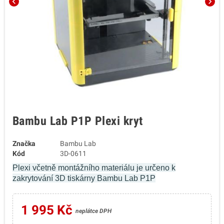
chevron_left
chevron_right
Bambu Lab P1P Plexi kryt
Značka
Bambu Lab
Kód
3D-0611
Plexi včetně montážního materiálu je určeno k
zakrytování 3D tiskárny Bambu Lab P1P
1 995 Kč
neplátce DPH