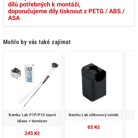
dílů potřebných k montáži,
doporučujeme díly tisknout z PETG / ABS /
ASA
Mohlo by vás také zajímat
Bambu Lab P1P/P1S topné
Bambu Lab silikonový návlek
těleso + termistor
65 Kč
245 Kč